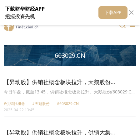
在线客服
关于我们
财华证券
公关
财华媒体矩阵
财华智库
下载财华财经APP
下载APP
把握投资先机
603029.CN
【异动股】供销社概念板块拉升，天鹅股份
(603029.CN)涨10.02%
今日午盘，截至13:45，供销社概念板块拉升。天鹅股份(603029.CN)
涨10.02%报18.89元，中农联合(003042.CN)涨9.99%报15.63元，湖
#供销社概念
#天鹅股份
#603029.CN
南发展(000722.CN)涨6.04%报12.28元，中农立华(603970.CN)涨
2025-04-22 13:45
4.36%报13.63元，供销大集(000564.CN)涨4.32%报2.9元，新力金
融(600318.CN)涨4.31%报9.69元，天禾股份(002999.CN)涨3.43%报
6.03元，辉隆股份(002556.CN)涨2.78%报5.54元。
【异动股】供销社概念板块拉升，供销大集