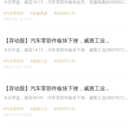
(832000.CN)涨20.14%
今日早盘，截至10:15，汽车零部件板块拉升。安徽凤凰(832000.CN)
涨20.14%报28.45元，万向钱潮(000559.CN)涨10.06%报9.52元，银
#汽车零部件
#安徽凤凰
#832000.CN
轮股份(002126.CN)涨10.01%报39.91元，朗博科技(603655.CN)涨
2025-09-16 10:15
10.01%报46.38元，日盈电子(603286.CN)涨10.01%报38.68元，均
胜电子(600699.CN)涨10.00%报30.48元，长源东谷(603950.CN)涨
9.99%报37.09元，恒帅股份(300969.CN)涨9.69%报101.95元。
【异动股】汽车零部件板块下挫，威唐工业
(300707.CN)跌11.64%
今日午盘，截至14:15，汽车零部件板块下挫。威唐工业(300707.CN)
跌11.64%报18.91元，易实精密(836221.CN)跌11.00%报10.84元，
#汽车零部件
#威唐工业
#300707.CN
舜宇精工(831906.CN)跌10.28%报16.75元，贵航股份(600523.CN)跌
2023-12-01 14:15
9.98%报16.14元，日盈电子(603286.CN)跌9.39%报31.17元，云内
动力(000903.CN)跌8.36%报2.96元，华阳变速(839946.CN)跌8.32%
报5.07元，神通科技(605228.CN)跌8.15%报13.41元。
【异动股】汽车零部件板块下挫，威唐工业
(300707.CN)跌12.94%
今日早盘，截至09:45，汽车零部件板块下挫。威唐工业(300707.CN)
跌12.94%报18.63元，贵航股份(600523.CN)跌9.93%报16.15元，云
#汽车零部件
#威唐工业
#300707.CN
内动力(000903.CN)跌9.60%报2.92元，神通科技(605228.CN)跌
2023-12-01 09:45
9.59%报13.2元，日盈电子(603286.CN)跌8.14%报31.6元，铭科精
技(001319.CN)跌8.07%报26.9元，晋拓股份(603211.CN)跌7.49%报
20.02元，嵘泰股份(605133.CN)跌7.47%报30.83元。