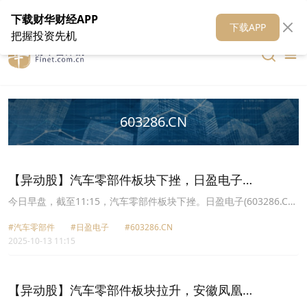
在线客服
关于我们
财华证券
公关
财华媒体矩阵
财华智库
下载财华财经APP
下载APP
把握投资先机
603286.CN
【异动股】汽车零部件板块下挫，日盈电子
(603286.CN)跌9.83%
今日早盘，截至11:15，汽车零部件板块下挫。日盈电子(603286.CN)
跌9.83%报43.2元，隆盛科技(300680.CN)跌8.39%报55.13元，新泉
#汽车零部件
#日盈电子
#603286.CN
股份(603179.CN)跌7.55%报76.13元，宁波华翔(002048.CN)跌
2025-10-13 11:15
7.31%报36.39元，斯菱股份(301550.CN)跌6.90%报118.57元，豪能
股份(603809.CN)跌6.86%报14.66元，拓普集团(601689.CN)跌
6.44%报68.11元，美力科技(300611.CN)跌6.35%报29.22元。
【异动股】汽车零部件板块拉升，安徽凤凰