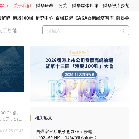
客服
关于我们
财华证券
公关
财华媒体矩阵
财华智库沙龙
股解码
港股100强
研究中心
百强联盟
CAGA香港经济智库
商协会
人工智能
30.CN)跌
相关热文
39.6元，ST华
4-06-25 09:45
自爆家丑后股价创新低：粉笔
（02469.HK）“坦诚”能否自救？