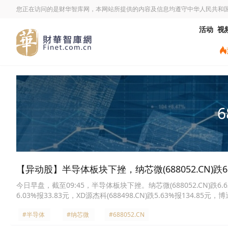
您正在访问的是财华智库网，本网站所提供的内容及信息均遵守中华人民共和
活动
视
6
【异动股】半导体板块下挫，纳芯微(688052.CN)跌6.
今日早盘，截至09:45，半导体板块下挫。纳芯微(688052.CN)跌6.62%报
6.03%报33.83元，XD源杰科(688498.CN)跌5.63%报134.85元，博
微(600360.CN)跌5.15%报2.58元，蓝箭电子(301348.CN)跌4.97%
#半导体
#纳芯微
#688052.CN