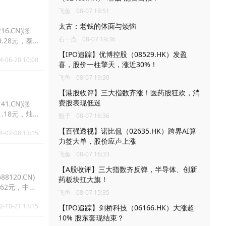
飞鱼
08-07 19:51
太古：老钱的体面与烦恼
16.CN)涨
石一点
08-07 19:36
29.28元，泰
【IPO追踪】优博控股（08529.HK）发盈
4-06-20 10:00
喜，股价一柱擎天，涨近30%！
飞鱼
08-07 19:30
【港股收评】三大指数齐涨！医药股狂欢，消
费股表现低迷
41.CN)涨
11.18元，灿
瓶子
08-07 16:36
【百强透视】诺比侃（02635.HK）跨界AI算
4-02-08 13:15
力签大单，股价应声上涨
飞鱼
08-07 16:33
【A股收评】三大指数齐反弹，半导体、创新
8120.CN)
药板块扛大旗！
1.62元，中微
飞鱼
08-07 15:35
2-10-21 13:15
【IPO追踪】剑桥科技（06166.HK）大涨超
10% 股东套现结束？