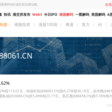
在线
国香港特别行政区的法律法规。
频
快讯
港交所发布
Web3
今日IPO
港股解码
一图解码
美股解码
A
热搜：
港股投资
|
港股100强
|
香港
|
算力
|
AI
|
88061.CN
62%
115.01元，灿瑞科技(688061.CN)跌6.27%报30.18元，晶华微(6881
通集成(603068.CN)跌5.49%报23.77元，美芯晟(688458.CN)跌5.35%报
报32.67元。
202