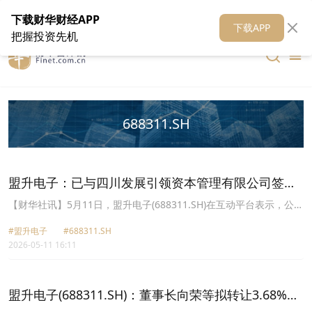
在线客服
关于我们
财华证券
公关
财华媒体矩阵
财华智库
下载财华财经APP
下载APP
把握投资先机
688311.SH
盟升电子：已与四川发展引领资本管理有限公司签署
战略合作协议
【财华社讯】5月11日，盟升电子(688311.SH)在互动平台表示，公司
已与四川发展引领资本管理有限公司签署了战略合作协议，围绕产业
#盟升电子
#688311.SH
资源协同与资本运作深化合作，助力公司在航空航天及卫星产业链的
2026-05-11 16:11
市场拓展。
盟升电子(688311.SH)：董事长向荣等拟转让3.68%的