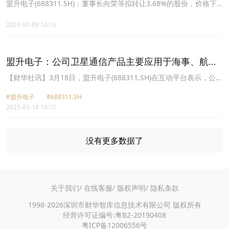
股份，价格下限为前20个交易日股票交易均价的70%
盟升电子(688311.SH)：董事长向荣等拟转让3.68%的股份，价格下
限为前20个交易日股票交易均价的70%
2025-07-09 10:15
盟升电子：公司卫星通信产品主要应用于海事、航空
市场等，实现船上、飞机上WIFI信号全覆盖
【财华社讯】3月18日，盟升电子(688311.SH)在互动平台表示，公司
卫星通信产品主要应用于海事、航空市场等，实现船上、飞机上WIFI
#盟升电子
#688311.SH
信号全覆盖。目前行业内6G研究尚处于起步阶段，公司将密切关注行
2025-03-18 16:15
业发展动态，结合公司实际情况，寻求在6G应用的发展机遇。
没有更多数据了
关于我们/
在线客服/
版权声明/
隐私条款
1998-2026深圳市财华智库信息技术有限公司 版权所有
经营许可证编号:粤B2-20190408
粤ICP备12006556号