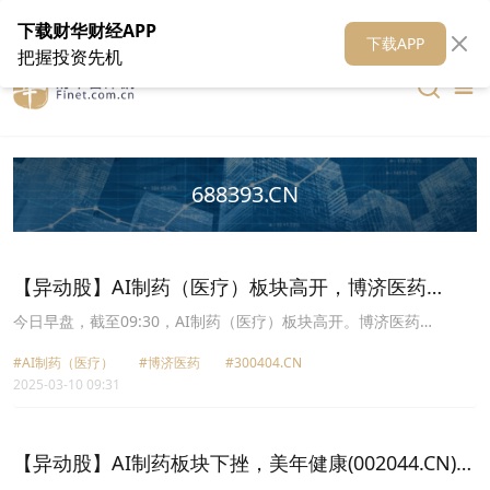
在线客服
关于我们
财华证券
公关
财华媒体矩阵
财华智库
下载财华财经APP
下载APP
把握投资先机
688393.CN
【异动股】AI制药（医疗）板块高开，博济医药
(300404.CN)涨15.8%
今日早盘，截至09:30，AI制药（医疗）板块高开。博济医药
(300404.CN)涨15.80%报11.14元，安必平(688393.CN)涨14.99%报
#AI制药（医疗）
#博济医药
#300404.CN
46.26元，光正眼科(002524.CN)涨10.07%报4.59元，润达医疗
2025-03-10 09:31
(603108.CN)涨10.02%报22.84元，塞力医疗(603716.CN)涨10.02%
报10.98元，嘉和美康(688246.CN)涨8.12%报43.28元，阳光诺和
(688621.CN)涨6.88%报46.6元，美年健康(002044.CN)涨6.65%报
7.22元。
【异动股】AI制药板块下挫，美年健康(002044.CN)跌