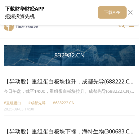
在线客服
关于我们
财华证券
公关
财华媒体矩阵
财华智库
下载财华财经APP
下载APP
把握投资先机
832982.CN
【异动股】重组蛋白板块拉升，成都先导(688222.CN)
涨12.01%
今日午盘，截至14:00，重组蛋白板块拉升。成都先导(688222.CN)涨
12.01%报28.36元，百普赛斯(301080.CN)涨9.16%报63.78元，义翘
#重组蛋白
#成都先导
#688222.CN
神州(301047.CN)涨6.20%报83.93元，锦波生物(832982.CN)涨
2025-09-03 14:00
3.34%报318.45元，诺思兰德(430047.CN)涨2.04%报26.5元，海特
生物(300683.CN)涨1.13%报45.53元，中源协和(600645.CN)涨
0.98%报25.87元，近岸蛋白(688137.CN)涨0.62%报43.5元。
【异动股】重组蛋白板块下挫，海特生物(300683.CN)