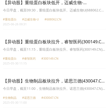
【异动股】重组蛋白板块低开，迈威生物-
U(688062.CN)跌6.18%
今日早盘，截至09:30，重组蛋白板块低开。迈威生物U(688062.CN)
跌6.18%报23.7元，赛升药业(300485.CN)跌3.65%报12.95元，三生
#重组蛋白
#迈威生物-U
#688062.CN
国健(688336.CN)跌3.23%报52.74元，神州细胞(688520.CN)跌
2025-06-26 09:31
2.91%报55.05元，诺思兰德(430047.CN)跌2.39%报20.44元，睿智
医药(300149.CN)跌2.21%报10.17元，成都先导(688222.CN)跌
1.25%报15.78元，锦波生物(832982.CN)跌0.92%报317.98元。
【异动股】重组蛋白板块拉升，睿智医药(300149.CN)
涨19.98%
今日早盘，截至11:15，重组蛋白板块拉升。睿智医药(300149.CN)涨
19.98%报10.27元，锦波生物(832982.CN)涨9.94%报490.89元，康
#重组蛋白
#睿智医药
#300149.CN
乐卫士(833575.CN)涨7.16%报18.87元，赛升药业(300485.CN)涨
2025-05-30 11:15
5.98%报10.81元，三生国健(688336.CN)涨5.06%报63.77元，迈威
生物U(688062.CN)涨3.64%报25.36元，中源协和(600645.CN)涨
1.84%报22.75元，丽珠集团(000513.CN)涨1.58%报36.76元。
【异动股】生物制品板块拉升，诺思兰德(430047.CN)
涨20.02%
今日早盘，截至11:00，生物制品板块拉升。诺思兰德(430047.CN)涨
20.02%报21.88元，舒泰神(300204.CN)涨16.84%报26.92元，科兴
#生物制品
#诺思兰德
#430047.CN
制药(688136.CN)涨15.98%报57.98元，海创药业U(688302.CN)涨
2025-05-30 11:00
11.70%报55.07元，艾迪药业(688488.CN)涨9.38%报13.53元，首药
控股U(688197.CN)涨8.36%报38.38元，锦波生物(832982.CN)涨