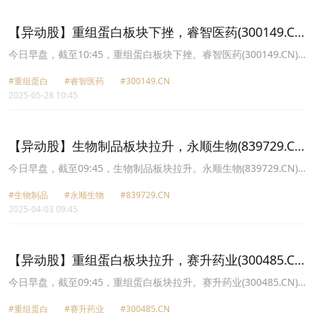
7.73%报481.0元，三元基因(837344.CN)涨6.56%报25.33元。
【异动股】重组蛋白板块下挫，睿智医药(300149.CN)
跌5.75%
今日早盘，截至10:45，重组蛋白板块下挫。睿智医药(300149.CN)跌
5.75%报7.21元，三生国健(688336.CN)跌5.13%报55.88元，赛升药
#重组蛋白
#睿智医药
#300149.CN
业(300485.CN)跌4.37%报9.42元，康乐卫士(833575.CN)跌3.27%报
2025-05-28 10:45
17.44元，成都先导(688222.CN)跌3.12%报15.2元，迈威生物
U(688062.CN)跌2.39%报22.45元，锦波生物(832982.CN)跌1.91%报
468.95元，神州细胞(688520.CN)跌1.62%报38.88元。
【异动股】生物制品板块拉升，永顺生物(839729.CN)
涨29.98%
今日早盘，截至09:45，生物制品板块拉升。永顺生物(839729.CN)涨
29.98%报10.58元，赛升药业(300485.CN)涨20.00%报9.24元，海特
#生物制品
#永顺生物
#839729.CN
生物(300683.CN)涨7.17%报26.02元，迈威生物U(688062.CN)涨
2025-04-03 09:45
4.12%报23.53元，中源协和(600645.CN)涨3.78%报25.01元，百克
生物(688276.CN)涨3.48%报24.1元，欧康医药(833230.CN)涨3.39%
报28.4元，锦波生物(832982.CN)涨2.77%报333.9元。
【异动股】重组蛋白板块拉升，赛升药业(300485.CN)
涨20.0%
今日早盘，截至09:45，重组蛋白板块拉升。赛升药业(300485.CN)涨
20.00%报9.24元，睿智医药(300149.CN)涨4.34%报6.97元，迈威生
#重组蛋白
#赛升药业
#300485.CN
物U(688062.CN)涨4.25%报23.56元，中源协和(600645.CN)涨3.78%