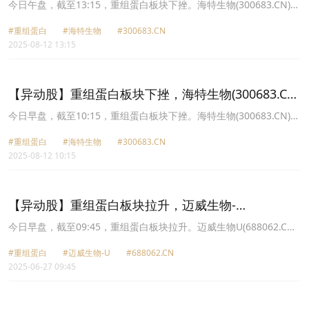
跌7.49%
今日午盘，截至13:15，重组蛋白板块下挫。海特生物(300683.CN)跌
7.49%报51.13元，锦波生物(832982.CN)跌6.20%报300.18元，成都
#重组蛋白
#海特生物
#300683.CN
先导(688222.CN)跌3.97%报22.03元，迈威生物U(688062.CN)跌
2025-08-12 13:15
3.70%报32.55元，诺思兰德(430047.CN)跌3.59%报22.8元，近岸蛋
白(688137.CN)跌2.56%报45.75元，睿智医药(300149.CN)跌2.55%
报12.61元，神州细胞(688520.CN)跌2.25%报63.97元。
【异动股】重组蛋白板块下挫，海特生物(300683.CN)
跌6.1%
今日早盘，截至10:15，重组蛋白板块下挫。海特生物(300683.CN)跌
6.10%报51.9元，锦波生物(832982.CN)跌5.95%报301.0元，成都先
#重组蛋白
#海特生物
#300683.CN
导(688222.CN)跌3.23%报22.2元，迈威生物U(688062.CN)跌2.93%
2025-08-12 10:15
报32.81元，睿智医药(300149.CN)跌2.32%报12.64元，神州细胞
(688520.CN)跌2.25%报63.97元，近岸蛋白(688137.CN)跌2.24%报
45.9元，诺思兰德(430047.CN)跌2.24%报23.12元。
【异动股】重组蛋白板块拉升，迈威生物-
U(688062.CN)涨20.0%
今日早盘，截至09:45，重组蛋白板块拉升。迈威生物U(688062.CN)
涨20.00%报28.62元，锦波生物(832982.CN)涨10.88%报355.9元，
#重组蛋白
#迈威生物-U
#688062.CN
神州细胞(688520.CN)涨2.68%报59.67元，*ST苏吴(600200.CN)涨
2025-06-27 09:45
2.59%报2.38元，中源协和(600645.CN)涨2.45%报23.41元，百普赛
斯(301080.CN)涨1.76%报59.45元，赛升药业(300485.CN)涨1.31%
报13.1元，三生国健(688336.CN)涨1.16%报54.15元。