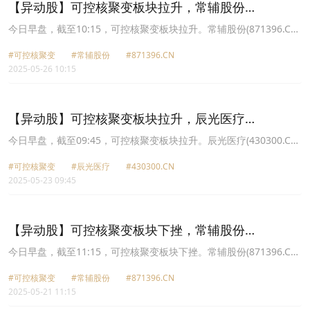
【异动股】可控核聚变板块拉升，常辅股份
(871396.CN)涨10.68%
今日早盘，截至10:15，可控核聚变板块拉升。常辅股份(871396.CN)
涨10.68%报50.8元，雪人股份(002639.CN)涨9.99%报10.13元，融
#可控核聚变
#常辅股份
#871396.CN
发核电(002366.CN)涨9.95%报6.19元，百利电气(600468.CN)涨
2025-05-26 10:15
8.13%报5.85元，永鼎股份(600105.CN)涨7.11%报8.14元，上海电
气(601727.CN)涨6.05%报7.89元，中国核建(601611.CN)涨5.24%报
9.24元，国机重装(601399.CN)涨4.81%报3.05元。
【异动股】可控核聚变板块拉升，辰光医疗
(430300.CN)涨18.11%
今日早盘，截至09:45，可控核聚变板块拉升。辰光医疗(430300.CN)
涨18.11%报22.5元，雪人股份(002639.CN)涨10.04%报9.21元，融
#可控核聚变
#辰光医疗
#430300.CN
发核电(002366.CN)涨9.96%报5.63元，旭光电子(600353.CN)涨
2025-05-23 09:45
7.68%报9.82元，常辅股份(871396.CN)涨7.68%报44.88元，国光电
气(688776.CN)涨5.74%报100.33元，合锻智能(603011.CN)涨5.19%
报13.38元，东方钽业(000962.CN)涨4.80%报18.35元。
【异动股】可控核聚变板块下挫，常辅股份
(871396.CN)跌8.96%
今日早盘，截至11:15，可控核聚变板块下挫。常辅股份(871396.CN)
跌8.96%报41.14元，王子新材(002735.CN)跌6.95%报14.2元，辰光
#可控核聚变
#常辅股份
#871396.CN
医疗(430300.CN)跌4.74%报20.09元，海陆重工(002255.CN)跌
2025-05-21 11:15
4.15%报9.23元，旭光电子(600353.CN)跌3.90%报8.88元，永鼎股
份(600105.CN)跌3.67%报7.35元，弘讯科技(603015.CN)跌3.57%报