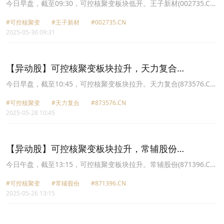
(002735.CN)跌9.98%
今日早盘，截至09:30，可控核聚变板块低开。王子新材(002735.CN)
跌9.98%报19.67元，融发核电(002366.CN)跌9.95%报7.42元，雪人
#可控核聚变
#王子新材
#002735.CN
股份(002639.CN)跌8.83%报10.33元，常辅股份(871396.CN)跌
2025-05-30 09:31
5.43%报45.11元，百利电气(600468.CN)跌4.87%报6.06元，海陆重
工(002255.CN)跌4.70%报9.93元，弘讯科技(603015.CN)跌3.87%报
13.17元，顺钠股份(000533.CN)跌3.56%报6.77元。
【异动股】可控核聚变板块拉升，天力复合
(873576.CN)涨21.31%
今日早盘，截至10:45，可控核聚变板块拉升。天力复合(873576.CN)
涨21.31%报43.95元，融发核电(002366.CN)涨9.99%报7.49元，雪
#可控核聚变
#天力复合
#873576.CN
人股份(002639.CN)涨9.98%报11.35元，合锻智能(603011.CN)涨
2025-05-28 10:45
9.33%报17.7元，永鼎股份(600105.CN)涨7.52%报8.87元，常辅股
份(871396.CN)涨5.98%报52.78元，顺钠股份(000533.CN)涨5.94%
报7.13元，王子新材(002735.CN)涨5.58%报19.86元。
【异动股】可控核聚变板块拉升，常辅股份
(871396.CN)涨14.53%
今日午盘，截至13:15，可控核聚变板块拉升。常辅股份(871396.CN)
涨14.53%报52.57元，合锻智能(603011.CN)涨10.03%报15.03元，
#可控核聚变
#常辅股份
#871396.CN
雪人股份(002639.CN)涨9.99%报10.13元，百利电气(600468.CN)涨
2025-05-26 13:15
9.98%报5.95元，融发核电(002366.CN)涨9.95%报6.19元，永鼎股
份(600105.CN)涨7.37%报8.16元，上海电气(601727.CN)涨6.72%报
7.94元，海陆重工(002255.CN)涨6.35%报9.88元。