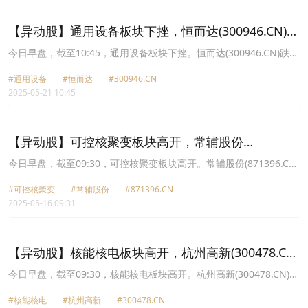
12.68元，广大特材(688186.CN)跌3.18%报25.88元。
【异动股】通用设备板块下挫，恒而达(300946.CN)跌
10.27%
今日早盘，截至10:45，通用设备板块下挫。恒而达(300946.CN)跌
10.27%报70.3元，常辅股份(871396.CN)跌8.17%报41.5元，哈焊华
#通用设备
#恒而达
#300946.CN
通(301137.CN)跌7.08%报23.64元，九菱科技(873305.CN)跌6.10%
2025-05-21 10:45
报46.01元，克莱特(831689.CN)跌5.86%报45.14元，腾亚精工
(301125.CN)跌5.67%报13.48元，华曙高科(688433.CN)跌5.15%报
36.46元，双飞集团(300817.CN)跌4.65%报26.45元。
【异动股】可控核聚变板块高开，常辅股份
(871396.CN)涨10.23%
今日早盘，截至09:30，可控核聚变板块高开。常辅股份(871396.CN)
涨10.23%报39.66元，王子新材(002735.CN)涨10.03%报12.61元，
#可控核聚变
#常辅股份
#871396.CN
弘讯科技(603015.CN)涨8.33%报13.53元，海陆重工(002255.CN)涨
2025-05-16 09:31
5.55%报9.89元，永鼎股份(600105.CN)涨5.29%报7.56元，旭光电
子(600353.CN)涨4.74%报9.51元，国光电气(688776.CN)涨4.11%报
99.0元，雪人股份(002639.CN)涨3.38%报8.87元。
【异动股】核能核电板块高开，杭州高新(300478.CN)
涨19.95%
今日早盘，截至09:30，核能核电板块高开。杭州高新(300478.CN)涨
19.95%报9.5元，南风股份(300004.CN)涨13.02%报5.12元，常辅股
#核能核电
#杭州高新
#300478.CN
份(871396.CN)涨11.84%报11.52元，克莱特(831689.CN)涨11.65%