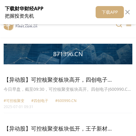
在线客服
关于我们
财华证券
公关
财华媒体矩阵
财华智库
下载财华财经APP
下载APP
把握投资先机
871396.CN
【异动股】可控核聚变板块高开，四创电子
(600990.CN)涨6.81%
今日早盘，截至09:30，可控核聚变板块高开。四创电子(600990.CN)
涨6.81%报29.95元，王子新材(002735.CN)涨6.48%报15.77元，永
#可控核聚变
#四创电子
#600990.CN
鼎股份(600105.CN)涨5.56%报8.54元，合锻智能(603011.CN)涨
2025-07-01 09:31
5.26%报16.4元，*ST立航(603261.CN)涨4.11%报21.3元，旭光电子
(600353.CN)涨3.97%报13.87元，常辅股份(871396.CN)涨3.82%报
40.2元，国光电气(688776.CN)涨3.34%报109.0元。
【异动股】可控核聚变板块低开，王子新材