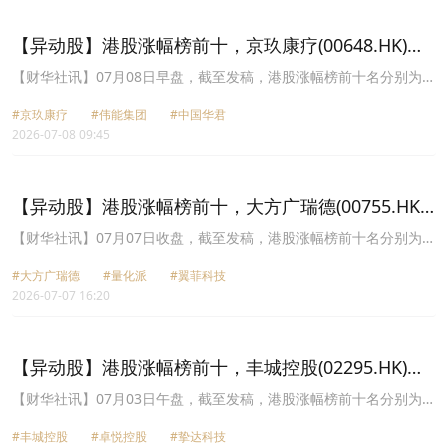
(08093.HK)跌幅13.28%、丰城控股(02295.HK)跌幅13.16%、澜沧古
茶(06911.HK)跌幅12.59%。
【异动股】港股涨幅榜前十，京玖康疗(00648.HK)涨
+20.99%，伟能集团(01608.HK)涨+19.44%
【财华社讯】07月08日早盘，截至发稿，港股涨幅榜前十名分别为京
玖康疗(00648.HK)涨幅+20.99%、伟能集团(01608.HK)涨幅
#京玖康疗
#伟能集团
#中国华君
+19.44%、中国华君(00377.HK)涨幅+17.65%、雄岸科技(01647.HK)
2026-07-08 09:45
涨幅+13.33%、挚达科技(02650.HK)涨幅+13.28%、翼菲科技
(06871.HK)涨幅+13.28%、名仕快相(08483.HK)涨幅+13.00%、基本
半导体(09971.HK)涨幅+12.59%、新确科技(01063.HK)涨幅
+12.50%、喜相逢集团(02473.HK)涨幅+12.50%。
【异动股】港股涨幅榜前十，大方广瑞德(00755.HK)
涨+64.53%，量化派(02685.HK)涨+55.65%
【财华社讯】07月07日收盘，截至发稿，港股涨幅榜前十名分别为大
方广瑞德(00755.HK)涨幅+64.53%、量化派(02685.HK)涨幅
#大方广瑞德
#量化派
#翼菲科技
+55.65%、翼菲科技(06871.HK)涨幅+52.03%、中国生物科技服务
2026-07-07 16:20
(08037.HK)涨幅+34.09%、国家联合资源(00254.HK)涨幅+29.41%、
环能国际(01102.HK)涨幅+25.00%、雅视光学(01120.HK)涨幅
+25.00%、紫荆国际金融(08340.HK)涨幅+24.00%、中国华君
(00377.HK)涨幅+22.30%、VSING(08292.HK)涨幅+21.88%。
【异动股】港股涨幅榜前十，丰城控股(02295.HK)涨
+134.21%，卓悦控股(00653.HK)涨+126.09%
【财华社讯】07月03日午盘，截至发稿，港股涨幅榜前十名分别为丰
城控股(02295.HK)涨幅+134.21%、卓悦控股(00653.HK)涨幅
#丰城控股
#卓悦控股
#挚达科技
+126.09%、挚达科技(02650.HK)涨幅+42.08%、金石资本集团