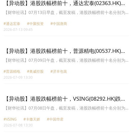
(02685.HK)跌幅8.22%。
【异动股】港股跌幅榜前十，通达宏泰(02363.HK)跌
23.38%，中聚投资(01959.HK)跌20.25%
【财华社讯】07月13日早盘，截至发稿，港股跌幅榜前十名分别为通
达宏泰(02363.HK)跌幅23.38%、中聚投资(01959.HK)跌幅20.25%、
#通达宏泰
#中聚投资
#中国唐商
中国唐商(00674.HK)跌幅18.92%、天宝集团(01979.HK)跌幅
2026-07-13 09:45
16.00%、中国华君(00377.HK)跌幅15.27%、皓文控股(08019.HK)跌
幅14.74%、力高集团(01622.HK)跌幅14.04%、钧达股份(02865.HK)
跌幅13.53%、麦迪森控股(08057.HK)跌幅12.28%、礼邦医药-
B(09637.HK)跌幅11.11%。
【异动股】港股跌幅榜前十，普源精电(00537.HK)跌
34.06%，奥威控股(01370.HK)跌26.40%
【财华社讯】07月09日午盘，截至发稿，港股跌幅榜前十名分别为普
源精电(00537.HK)跌幅34.06%、奥威控股(01370.HK)跌幅26.40%、
#普源精电
#奥威控股
#济丰包装
济丰包装(01820.HK)跌幅19.85%、MINIMAX-W(00100.HK)跌幅
2026-07-09 13:30
18.37%、汇思太平洋(08147.HK)跌幅16.39%、迈科管业(01553.HK)
跌幅16.25%、中国华君(00377.HK)跌幅16.22%、合丰集团
(02320.HK)跌幅15.28%、瑞博生物-B(06938.HK)跌幅15.04%、彭顺
国际(06163.HK)跌幅15.00%。
【异动股】港股跌幅榜前十，VSING(08292.HK)跌
23.59%，卡撒天娇(02223.HK)跌18.29%
【财华社讯】07月08日午盘，截至发稿，港股跌幅榜前十名分别为
VSING(08292.HK)跌幅23.59%、卡撒天娇(02223.HK)跌幅18.29%、
#VSING
#卡撒天娇
#中国华君
中国华君(00377.HK)跌幅16.47%、威高国际(01173.HK)跌幅
2026-07-08 13:30
15.63%、埃斯顿(02715.HK)跌幅15.42%、汇思太平洋(08147.HK)跌
幅14.08%、盛洋投资(00174.HK)跌幅13.76%、瓦普思瑞元宇宙