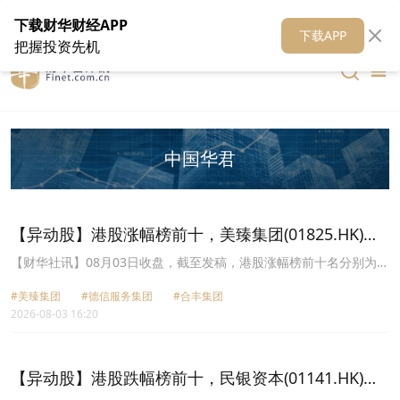
在线客服
关于我们
财华证券
公关
财华媒体矩阵
财华智库
下载财华财经APP
下载APP
把握投资先机
中国华君
【异动股】港股涨幅榜前十，美臻集团(01825.HK)涨
+113.04%，德信服务集团(02215.HK)涨+86.42%
【财华社讯】08月03日收盘，截至发稿，港股涨幅榜前十名分别为美
臻集团(01825.HK)涨幅+113.04%、德信服务集团(02215.HK)涨幅
#美臻集团
#德信服务集团
#合丰集团
+86.42%、合丰集团(02320.HK)涨幅+70.97%、敏捷控股(00186.HK)
2026-08-03 16:20
涨幅+39.47%、曌生命(08079.HK)涨幅+36.92%、名科国际
(08100.HK)涨幅+32.35%、九福来(08611.HK)涨幅+30.98%、联泰控
股(00311.HK)涨幅+30.90%、生活概念(08056.HK)涨幅+28.34%、中
国华君(00377.HK)涨幅+27.78%。
【异动股】港股跌幅榜前十，民银资本(01141.HK)跌