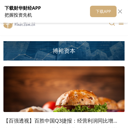
在线客服
关于我们
财华证券
公关
财华媒体矩阵
财华智库
下载财华财经APP
下载APP
把握投资先机
博裕资本
【百强透视】百胜中国Q3捷报：经营利润同比增