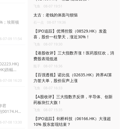
飞鱼
08-07 19:51
太古：老钱的体面与烦恼
8%；埃斯顿
石一点
08-07 19:36
【IPO追踪】优博控股（08529.HK）发盈
喜，股价一柱擎天，涨近30%！
6-07-09 11:54
飞鱼
08-07 19:30
【港股收评】三大指数齐涨！医药股狂欢，消
费股表现低迷
223.HK)
瓶子
08-07 16:36
HK)跌幅
【百强透视】诺比侃（02635.HK）跨界AI算
力签大单，股价应声上涨
6-07-08 16:20
飞鱼
08-07 16:33
【A股收评】三大指数齐反弹，半导体、创新
药板块扛大旗！
国华君
飞鱼
08-07 15:35
00174.HK)
【IPO追踪】剑桥科技（06166.HK）大涨超
6-07-08 13:30
10% 股东套现结束？