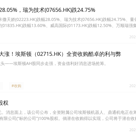
05%，瑞为技术(07656.HK)跌24.75%
2223.HK)跌幅28.05%、瑞为技术(07656.HK)跌幅24.75%、量
资管(01835.HK)跌幅13.60%、威高国际(01173.HK)跌幅12.50%、万顺瑞强
08292.HK)跌幅10.26%、南戈壁(01878.HK)跌幅10.06%。
202
袂大涨！埃斯顿（02715.HK）全资收购酷卓的利与弊
龙头——埃斯顿AH股同步走强，资金借利好消息进场抢筹。
#收购
202
%股权
3.04港元。消息面上，该公司公布，全资附属公司埃斯顿机器人、鼎通机电正
限公司(“标的公司”)100%股权。倘潜在收购得以实现，公司将于潜在
股权。目前，潜在收购仍处于初步计划阶段，公司并未确定潜在收购的条款
202