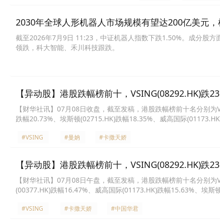
2030年全球人形机器人市场规模有望达200亿美元，机器
截至2026年7月9日 11:23，中证机器人指数下跌1.50%。成分
领跌，科大智能、禾川科技跟跌。
【异动股】港股跌幅榜前十，VSING(08292.HK)跌23.0
【财华社讯】07月08日收盘，截至发稿，港股跌幅榜前十名分别为VSING(082
跌幅20.73%、埃斯顿(02715.HK)跌幅18.35%、威高国际(01173.H
15.38%、万顺瑞强集团(08427.HK)跌幅14.29%、汇思太平洋(08147
#VSING
#曼妠
#卡撒天娇
【异动股】港股跌幅榜前十，VSING(08292.HK)跌23.5
【财华社讯】07月08日午盘，截至发稿，港股跌幅榜前十名分别为VSING(0
(00377.HK)跌幅16.47%、威高国际(01173.HK)跌幅15.63%、埃斯顿
跌幅13.76%、瓦普思瑞元宇宙(08093.HK)跌幅13.28%、丰城控股(022
#VSING
#卡撒天娇
#中国华君