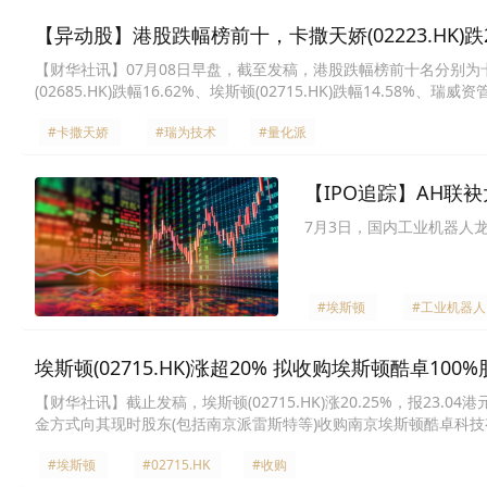
【异动股】港股跌幅榜前十，卡撒天娇(02223.HK)跌28.
【财华社讯】07月08日早盘，截至发稿，港股跌幅榜前十名分别为卡撒天娇(0
(02685.HK)跌幅16.62%、埃斯顿(02715.HK)跌幅14.58%、瑞威
(08427.HK)跌幅12.18%、溜溜梅(06658.HK)跌幅10.53%、VSING(
#卡撒天娇
#瑞为技术
#量化派
【IPO追踪】AH联
7月3日，国内工业机器人
#埃斯顿
#工业机器人
埃斯顿(02715.HK)涨超20% 拟收购埃斯顿酷卓100
【财华社讯】截止发稿，埃斯顿(02715.HK)涨20.25%，报2
金方式向其现时股东(包括南京派雷斯特等)收购南京埃斯顿酷卓科技有
过全资附属公司埃斯顿机器人及鼎通机电间接持有标的公司100%
#埃斯顿
#02715.HK
#收购
在收购订立任何具约束力的协议。