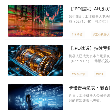
【IPO追踪】AH股联
6月18日，工业机器人龙头埃
股（02715.HK）同步拉
#埃斯顿
#工业机器人
【IPO速递】持续
机器人已成为资本市场最炙手可
（02715.HK）、华沿机
#来福谐波
#IPO
卡诺普再递表：能否
近日，工业机器人公司卡诺
月的首次递表已失效。