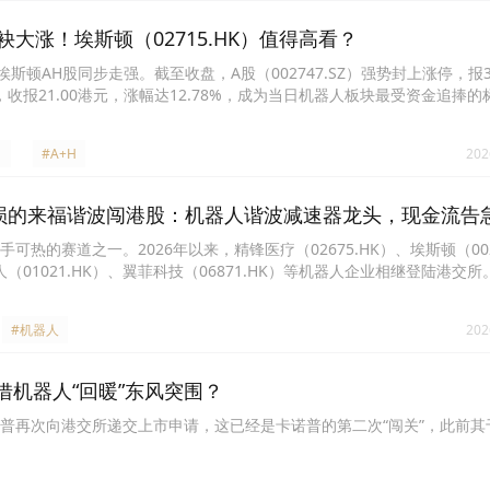
袂大涨！埃斯顿（02715.HK）值得高看？
斯顿AH股同步走强。截至收盘，A股（002747.SZ）强势封上涨停，报3
升，收报21.00港元，涨幅达12.78%，成为当日机器人板块最受资金追捧的
#A+H
202
亏损的来福谐波闯港股：机器人谐波减速器龙头，现金流告
热的赛道之一。2026年以来，精锋医疗（02675.HK）、埃斯顿（0027
器人（01021.HK）、翼菲科技（06871.HK）等机器人企业相继登陆港交所
#机器人
202
借机器人“回暖”东风突围？
普再次向港交所递交上市申请，这已经是卡诺普的第二次“闯关”，此前其于2