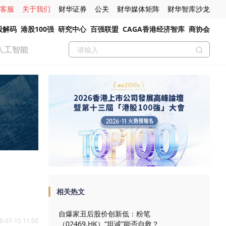
客服
关于我们
财华证券
公关
财华媒体矩阵
财华智库沙龙
股解码
港股100强
研究中心
百强联盟
CAGA香港经济智库
商协会
人工智能
相关热文
自爆家丑后股价创新低：粉笔
6-07-15 11:50
（02469.HK）“坦诚”能否自救？