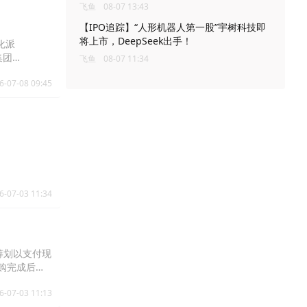
飞鱼
08-07 13:43
【IPO追踪】“人形机器人第一股”宇树科技即
将上市，DeepSeek出手！
化派
集团
飞鱼
08-07 11:34
6-07-08 09:45
6-07-03 11:34
在筹划以支付现
收购完成后通
，亦未就潜
6-07-03 11:13