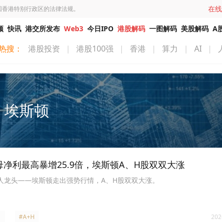
在线
国香港特别行政区的法律法规。
频
快讯
港交所发布
Web3
今日IPO
港股解码
一图解码
美股解码
A
热搜：
港股投资
|
港股100强
|
香港
|
算力
|
AI
|
埃斯顿
母净利最高暴增25.9倍，埃斯顿A、H股双双大涨
机器人龙头——埃斯顿走出强势行情，A、H股双双大涨。
#A+H
202