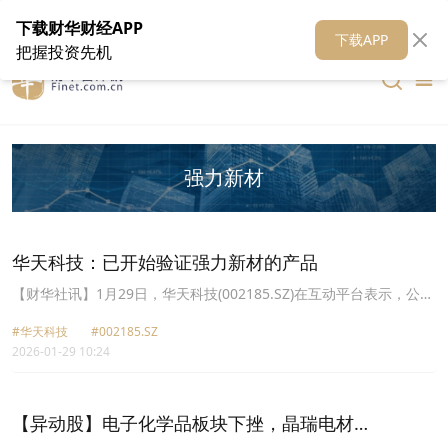
在线客服
关于我们
财华证券
公关
财华媒体矩阵
财华智库
下载财华财经APP
下载APP
把握投资先机
强力新材
华天科技：已开始验证强力新材的产品
【财华社讯】1月29日，华天科技(002185.SZ)在互动平台表示，公司
已开始验证强力新材的产品。
#华天科技
#002185.SZ
2026-01-29 10:24
【异动股】电子化学品板块下挫，晶瑞电材