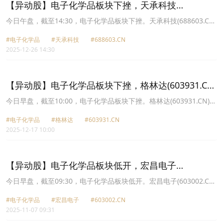
【异动股】电子化学品板块下挫，天承科技
(688603.CN)跌3.67%
今日午盘，截至14:30，电子化学品板块下挫。天承科技(688603.CN)
跌3.67%报77.0元，容大感光(300576.CN)跌3.22%报39.99元，上海
#电子化学品
#天承科技
#688603.CN
新阳(300236.CN)跌3.21%报63.96元，晶瑞电材(300655.CN)跌
2025-12-26 14:30
3.13%报17.02元，西陇科学(002584.CN)跌2.92%报9.31元，三孚新
科(688359.CN)跌2.84%报68.3元，强力新材(300429.CN)跌2.62%报
14.11元，南大光电(300346.CN)跌2.58%报44.96元。
【异动股】电子化学品板块下挫，格林达(603931.CN)
跌7.95%
今日早盘，截至10:00，电子化学品板块下挫。格林达(603931.CN)跌
7.95%报33.0元，晶瑞电材(300655.CN)跌5.94%报16.93元，容大感
#电子化学品
#格林达
#603931.CN
光(300576.CN)跌5.77%报40.34元，强力新材(300429.CN)跌4.45%
2025-12-17 10:00
报13.95元，南大光电(300346.CN)跌4.44%报45.59元，广信材料
(300537.CN)跌4.40%报22.81元，华特气体(688268.CN)跌3.44%报
57.28元，江化微(603078.CN)跌3.34%报17.65元。
【异动股】电子化学品板块低开，宏昌电子
(603002.CN)跌2.66%
今日早盘，截至09:30，电子化学品板块低开。宏昌电子(603002.CN)
跌2.66%报7.33元，天承科技(688603.CN)跌2.48%报80.5元，晶瑞
#电子化学品
#宏昌电子
#603002.CN
电材(300655.CN)跌2.31%报16.5元，飞凯材料(300398.CN)跌2.12%
2025-11-07 09:31
报22.62元，上海新阳(300236.CN)跌2.10%报55.01元，安集科技
(688019.CN)跌1.84%报197.11元，雅克科技(002409.CN)跌1.81%报