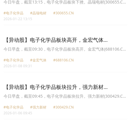
(300655.CN)跌8.87%
今日午盘，截至13:15，电子化学品板块下挫。晶瑞电材(300655.CN)
跌8.87%报18.5元，格林达(603931.CN)跌6.14%报34.1元，广钢气
#电子化学品
#晶瑞电材
#300655.CN
体(688548.CN)跌6.10%报21.86元，南大光电(300346.CN)跌4.86%
2026-01-22 13:15
报58.2元，上海新阳(300236.CN)跌4.67%报80.66元，飞凯材料
(300398.CN)跌3.84%报25.8元，强力新材(300429.CN)跌3.66%报
16.59元，华特气体(688268.CN)跌3.37%报67.62元。
【异动股】电子化学品板块高开，金宏气体
(688106.CN)涨15.47%
今日早盘，截至09:30，电子化学品板块高开。金宏气体(688106.CN)
涨15.47%报25.15元，华特气体(688268.CN)涨10.17%报73.23元，
#电子化学品
#金宏气体
#688106.CN
中船特气(688146.CN)涨6.70%报47.79元，南大光电(300346.CN)涨
2026-01-08 09:31
6.09%报58.55元，晶瑞电材(300655.CN)涨4.33%报20.02元，上海
新阳(300236.CN)涨3.75%报80.88元，强力新材(300429.CN)涨
3.32%报16.47元，西陇科学(002584.CN)涨3.17%报9.75元。
【异动股】电子化学品板块拉升，强力新材
(300429.CN)涨16.42%
今日早盘，截至09:45，电子化学品板块拉升。强力新材(300429.CN)
涨16.42%报15.88元，华特气体(688268.CN)涨5.63%报62.8元，安
#电子化学品
#强力新材
#300429.CN
集科技(688019.CN)涨5.16%报238.72元，晶瑞电材(300655.CN)涨
2026-01-06 09:45
4.26%报17.37元，金宏气体(688106.CN)涨4.24%报21.15元，雅克
科技(002409.CN)涨4.15%报81.0元，鼎龙股份(300054.CN)涨3.48%
报40.42元，南大光电(300346.CN)涨3.36%报46.17元。