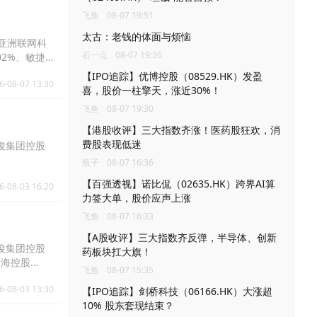
飞鱼
08-07 19:51
太古：老钱的体面与烦恼
、亚洲联网科
石一点
08-07 19:36
.02%、敏捷
。
【IPO追踪】优博控股（08529.HK）发盈
6-08-07 13:30
喜，股价一柱擎天，涨近30%！
飞鱼
08-07 19:30
【港股收评】三大指数齐涨！医药股狂欢，消
费股表现低迷
伟俊集团控股
瓶子
08-07 16:36
【百强透视】诺比侃（02635.HK）跨界AI算
6-08-03 16:20
力签大单，股价应声上涨
飞鱼
08-07 16:33
【A股收评】三大指数齐反弹，半导体、创新
伟俊集团控股
药板块扛大旗！
、沧海控股
飞鱼
08-07 15:35
6-08-03 13:30
【IPO追踪】剑桥科技（06166.HK）大涨超
10% 股东套现结束？