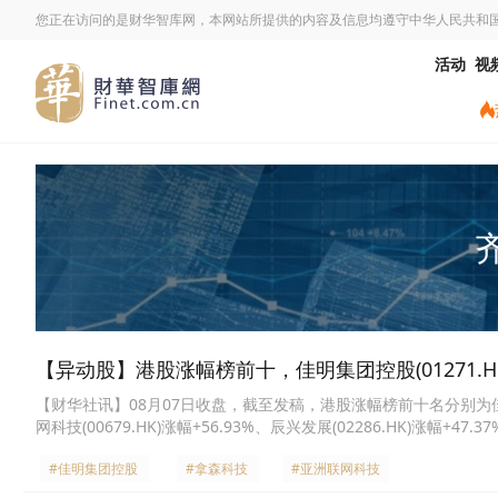
您正在访问的是财华智库网，本网站所提供的内容及信息均遵守中华人民共和
活动
视
【异动股】港股涨幅榜前十，佳明集团控股(01271.HK)涨+
【财华社讯】08月07日收盘，截至发稿，港股涨幅榜前十名分别为佳明集团控股
网科技(00679.HK)涨幅+56.93%、辰兴发展(02286.HK)涨幅+47.
赏之味(08096.HK)涨幅+38.71%、富通科技(00465.HK)涨幅+36.2
#佳明集团控股
#拿森科技
#亚洲联网科技