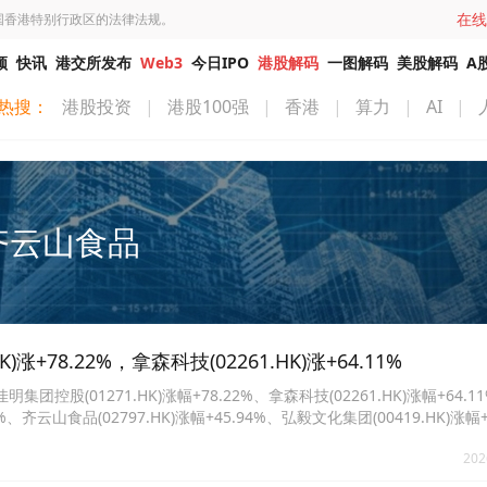
在线
国香港特别行政区的法律法规。
频
快讯
港交所发布
Web3
今日IPO
港股解码
一图解码
美股解码
A
热搜：
港股投资
|
港股100强
|
香港
|
算力
|
AI
|
齐云山食品
78.22%，拿森科技(02261.HK)涨+64.11%
(01271.HK)涨幅+78.22%、拿森科技(02261.HK)涨幅+64.1
37%、齐云山食品(02797.HK)涨幅+45.94%、弘毅文化集团(00419.HK)涨幅+
9%、敏捷控股(00186.HK)涨幅+35.62%、创升控股(02680.HK)涨幅+30.6
202