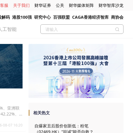
客服
关于我们
财华证券
公关
财华媒体矩阵
财华智库沙龙
股解码
港股100强
研究中心
百强联盟
CAGA香港经济智库
商协会
人工智能
1%、亚洲联
相关热文
42.22%、
4%。
6-08-07 16:20
自爆家丑后股价创新低：粉笔
（02469.HK）“坦诚”能否自救？