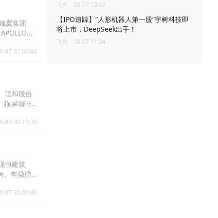
飞鱼
08-07 13:43
【IPO追踪】“人形机器人第一股”宇树科技即
、烽翼集团
将上市，DeepSeek出手！
、APOLLO出
飞鱼
08-07 11:34
6-07-31 09:40
%、谊和股份
5%、猫屎咖啡
10%。
6-07-30 13:30
、现恒建筑
05%、华鼎控
6-07-30 09:40