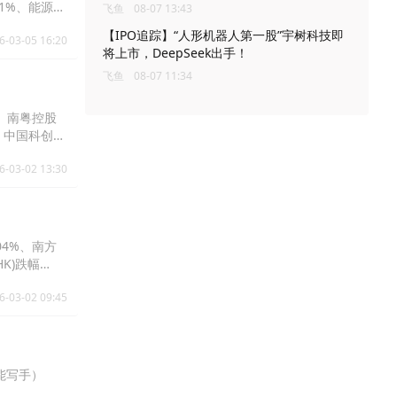
.71%、能源及
飞鱼
08-07 13:43
.60%。
【IPO追踪】“人形机器人第一股”宇树科技即
6-03-05 16:20
将上市，DeepSeek出手！
飞鱼
08-07 11:34
%、南粤控股
2%、中国科创产
%。
6-03-02 13:30
04%、南方
HK)跌幅
6.67%。
6-03-02 09:45
智能写手）