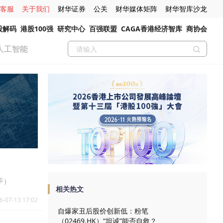
客服
关于我们
财华证券
公关
财华媒体矩阵
财华智库沙龙
股解码
港股100强
研究中心
百强联盟
CAGA香港经济智库
商协会
人工智能
手）
相关热文
6-07-13 17:02
自爆家丑后股价创新低：粉笔
（02469.HK）“坦诚”能否自救？