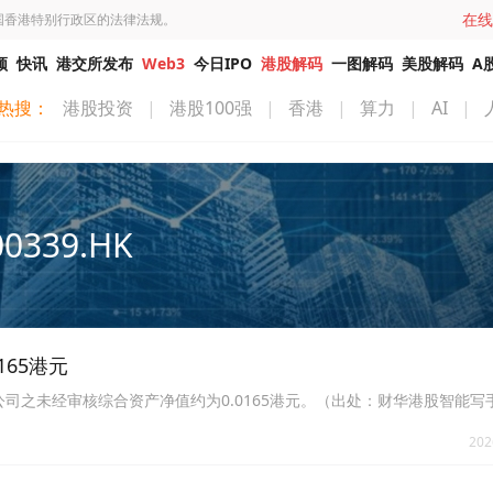
在线
国香港特别行政区的法律法规。
频
快讯
港交所发布
Web3
今日IPO
港股解码
一图解码
美股解码
A
热搜：
港股投资
|
港股100强
|
香港
|
算力
|
AI
|
00339.HK
165港元
0日，公司之未经审核综合资产净值约为0.0165港元。（出处：财华港股智能写
202