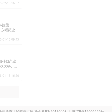
6-02-10 16:57
德林控股
%、东曜药业-
311.HK)涨
6-01-16 09:45
中国科创产业
40.00%、兆
。
6-01-13 16:20
版权所有｜经营许可证编号:粤B2-20190408 ｜
粤ICP备12006556号