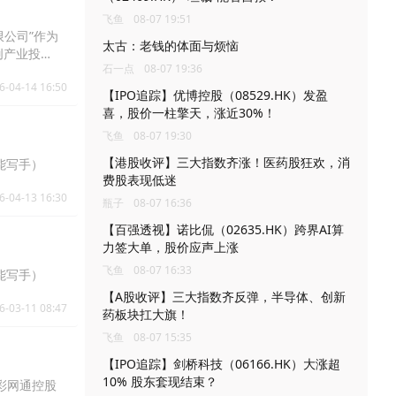
飞鱼
08-07 19:51
有限公司”作为
太古：老钱的体面与烦恼
创产业投
石一点
08-07 19:36
6-04-14 16:50
【IPO追踪】优博控股（08529.HK）发盈
喜，股价一柱擎天，涨近30%！
飞鱼
08-07 19:30
【港股收评】三大指数齐涨！医药股狂欢，消
智能写手）
费股表现低迷
6-04-13 16:30
瓶子
08-07 16:36
【百强透视】诺比侃（02635.HK）跨界AI算
力签大单，股价应声上涨
飞鱼
08-07 16:33
智能写手）
【A股收评】三大指数齐反弹，半导体、创新
6-03-11 08:47
药板块扛大旗！
飞鱼
08-07 15:35
【IPO追踪】剑桥科技（06166.HK）大涨超
10% 股东套现结束？
中彩网通控股