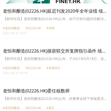
老恒和酿造(02226.HK)延迟刊发2020年全年业绩 续停
牌
【财华社讯】老恒和酿造(02226.HK)公布，由于仍有问题尚待解决，
故现阶段该公司无法落实及公布2020年全年业绩。该公司将在切实可
#老恒和酿造
#02226.HK
#停牌
行情况下尽早刊发公布向股东交待2020年全年业绩的编制及刊发进
2021-06-25 14:11
展。应该公司要求，该公司股份自2021年3月30日上午九时正起暂停
于香港联合交易所有限公司买卖，并将继续暂停买卖，直至另行通
知。
老恒和酿造(02226.HK)接获联交所复牌指引函件 续停
牌
【财华社讯】老恒和酿造(02226.HK)公布，于2021年6月18日，该公
司接获联交所函件，当中载列以下复牌指引，要求该公司：(i)公布上
#老恒和酿造
#02226.HK
#复牌指引
市规则规定的所有尚未公布财务业绩，并处理任何审核修订事宜；(ii)
2021-06-23 10:18
证明该公司已遵守规则第13.24条；及(iii)公布所有重大资料，以便该
公司股东及投资者评估该公司状况。
老恒和酿造(02226.HK)委任核数师
【财华社讯】老恒和酿造(02226.HK)公布，经董事会辖下审核委员会
作出推荐建议，致同(香港)会计师事务所有限公司已获委任为集团新
#老恒和酿造
#02226.HK
#委任
任核数师，自2021年5月12日起生效，以填补因安永辞任而出现的遗