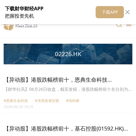
在线客服
关于我们
财华证券
公关
财华媒体矩阵
财华智库
下载财华财经APP
下载APP
把握投资先机
02226.HK
【异动股】港股跌幅榜前十，恩典生命科技
(02112.HK)跌44.12%，潪澔发展控股(08423.HK)跌
【财华社讯】06月26日收盘，截至发稿，港股跌幅榜前十名分别为恩
典生命科技(02112.HK)跌幅44.12%、潪澔发展控股(08423.HK)跌幅
24.32%
#恩典生命科技
#潪澔发展控股
#高科桥
24.32%、高科桥(09963.HK)跌幅23.34%、国家联合资源(00254.HK)
2026-06-26 16:25
跌幅23.03%、温岭工量刃具(01379.HK)跌幅20.42%、易居企业控股
(02048.HK)跌幅19.35%、老恒和酿造(02226.HK)跌幅19.05%、三爱
健康集团(01889.HK)跌幅19.05%、亚洲联网(五千)(00679.HK)跌幅
18.68%、百信国际(00574.HK)跌幅18.52%。
【异动股】港股跌幅榜前十，基石控股(01592.HK)跌