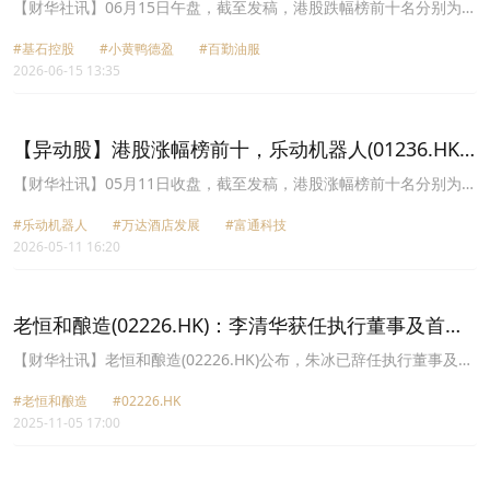
41.200%，小黄鸭德盈(02250.HK)跌21.880%
【财华社讯】06月15日午盘，截至发稿，港股跌幅榜前十名分别为基
石控股(01592.HK)跌幅41.200%、小黄鸭德盈(02250.HK)跌幅
#基石控股
#小黄鸭德盈
#百勤油服
21.880%、百勤油服(02178.HK)跌幅18.380%、汇力资源(01303.HK)
2026-06-15 13:35
跌幅18.080%、老恒和酿造(02226.HK)跌幅18.060%、顺泰控股
(01335.HK)跌幅18.030%、万华媒体(00426.HK)跌幅17.650%、细叶
榕科技(08107.HK)跌幅16.800%、阿仕特朗金融(08333.HK)跌幅
16.670%、民商创科(01632.HK)跌幅15.250%。
【异动股】港股涨幅榜前十，乐动机器人(01236.HK)
涨127.62%，万达酒店发展(00169.HK)涨79.00%
【财华社讯】05月11日收盘，截至发稿，港股涨幅榜前十名分别为乐
动机器人(01236.HK)涨幅127.62%、万达酒店发展(00169.HK)涨幅
#乐动机器人
#万达酒店发展
#富通科技
79.00%、富通科技(00465.HK)涨幅57.98%、京西国际(02339.HK)涨
2026-05-11 16:20
幅49.11%、中国汽车内饰(00048.HK)涨幅46.43%、中安控股集团
(08462.HK)涨幅41.67%、老恒和酿造(02226.HK)涨幅40.35%、隆成
金融(01225.HK)涨幅39.81%、威讯控股(01087.HK)涨幅38.24%、建
发新胜(00731.HK)涨幅34.07%。
老恒和酿造(02226.HK)：李清华获任执行董事及首席
执行官
【财华社讯】老恒和酿造(02226.HK)公布，朱冰已辞任执行董事及首
席执行官，自2025年11月5日起生效；及李清华已获委任为执行董
#老恒和酿造
#02226.HK
事；及首席执行官，自2025年11月5日起生效。
2025-11-05 17:00