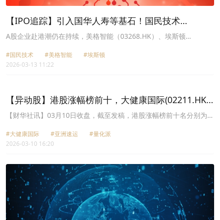
【IPO追踪】引入国华人寿等基石！国民技术
（02701.HK）启动招股
A股企业赴港潮仍在持续，美格智能（03268.HK）、埃斯顿
（02715.HK）、兆威机电（02692.HK）等多股都于近期成功实
#国民技术
#美格智能
#埃斯顿
现“A+H”布局。
2026-03-13 11:22
【异动股】港股涨幅榜前十，大健康国际(02211.HK)
涨43.14%，亚洲速运(08620.HK)涨33.33%
【财华社讯】03月10日收盘，截至发稿，港股涨幅榜前十名分别为大
健康国际(02211.HK)涨幅43.14%、亚洲速运(08620.HK)涨幅
#大健康国际
#亚洲速运
#量化派
33.33%、量化派(02685.HK)涨幅32.42%、迅策(03317.HK)涨幅
2026-03-10 16:20
31.95%、开拓药业-B(09939.HK)涨幅31.49%、讯众通信(02597.HK)
涨幅31.12%、南方通信(01617.HK)涨幅31.11%、天数智芯
(09903.HK)涨幅30.18%、杭品生活科技(01682.HK)涨幅29.66%、兆
威机电(02692.HK)涨幅26.03%。