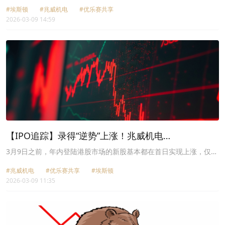
（02715.HK）、兆威机电（02692.HK）同日登陆港股市场。
#埃斯顿
#兆威机电
#优乐赛共享
2026-03-09 14:59
【IPO追踪】录得“逆势”上涨！兆威机电
（02692.HK）获调入港股通名单
3月9日之前，年内登陆港股市场的新股基本都在首日实现上涨，仅先
导智能（00470.HK）、爱芯元智（00600.HK）录得平收，整体表现
#兆威机电
#优乐赛共享
#埃斯顿
一片火热。
2026-03-09 11:35