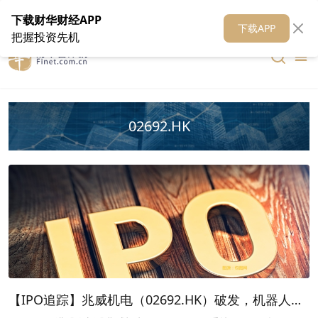
在线客服
关于我们
财华证券
公关
财华媒体矩阵
财华智库
下载财华财经APP
下载APP
把握投资先机
02692.HK
【IPO追踪】兆威机电（02692.HK）破发，机器人光