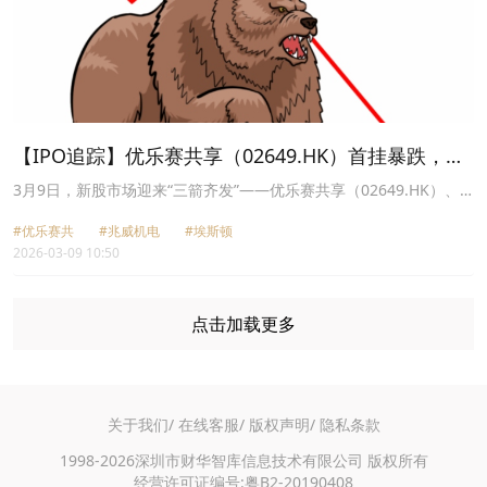
【IPO追踪】优乐赛共享（02649.HK）首挂暴跌，港
股开年首日零破发告破？
3月9日，新股市场迎来“三箭齐发”——优乐赛共享（02649.HK）、
兆威机电（02692.HK）、埃斯顿（02715.HK）同日在港交所挂牌上
#优乐赛共
#兆威机电
#埃斯顿
市。
2026-03-09 10:50
点击加载更多
关于我们/
在线客服/
版权声明/
隐私条款
1998-2026深圳市财华智库信息技术有限公司 版权所有
经营许可证编号:粤B2-20190408