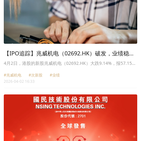
【IPO追踪】兆威机电（02692.HK）破发，业绩稳增
难敌股价走弱
4月2日，港股的新股兆威机电（02692.HK）大跌9.14%，报57.15港
元/股，目前较71.28港元/股的发行价，已深陷破发泥潭。
#兆威机电
#次新股
#业绩
2026-04-02 16:33