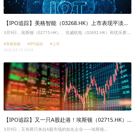
【IPO追踪】美格智能（03268.HK）上市表现平淡，
估值太高？
3月9日，埃斯顿（02715.HK）、兆威机电（02692.HK）和优乐赛共
享（02649.HK）同日登陆港股市场，三只新股表现各异，兆威机电
#美格智能
#IPO追踪
#上市
成为当日唯一守住发行价的企业。
2026-03-10 10:54
【IPO追踪】又一只A股赴港！埃斯顿（02715.HK）
港股首日大跌
3月9日，又有两只来自A股市场的知名企业——埃斯顿