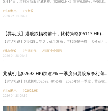
环褪色？
5月14日，港股次新股兆威机电（02692.HK）重挫6.86%，报63.85
港元/股，较71.28港元/股的发行价，已陷入破发泥潭。与近期市场其
#兆威机电
#次新股
他热火朝天的次新股相比，公司走势显得格外低迷。
2026-05-14 20:24
【异动股】港股跌幅榜前十，比特策略(06113.HK)跌
9.29%，宁德时代(03750.HK)跌8.44%
【财华社讯】04月28日早盘，截至发稿，港股跌幅榜前十名分别为比
特策略(06113.HK)跌幅9.29%、宁德时代(03750.HK)跌幅8.44%、普
#比特策略
#宁德时代
#普汇中金国际
汇中金国际(00997.HK)跌幅8.33%、南方两倍做空英伟达-
2026-04-28 09:45
U(09388.HK)跌幅8.31%、国美零售(00493.HK)跌幅7.14%、帝王国
际投资(00928.HK)跌幅7.14%、361度(01361.HK)跌幅6.50%、南方
两倍做空英伟达(07388.HK)跌幅6.34%、剑桥科技(06166.HK)跌幅
6.09%、兆威机电(02692.HK)跌幅5.46%。
兆威机电(02692.HK)跌逾7% 一季度归属股东净利润
同比减少25.15%
​【财华社讯】兆威机电(02692.HK)公布，2026年第一季度，营业收
入约3.57亿元(人民币,下同)，同比减少2.74%；归属于上市公司股东
#兆威机电
#02692.HK
的净利润约4095.17万元，同比减少25.15%；基本每股收益0.17元。
2026-04-28 09:39
截止发稿，兆威机电跌7.26%，报62.0港元。