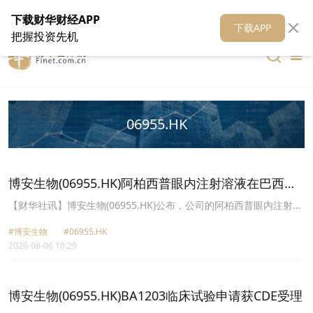
在线客服
关于我们
财华证券
公关
财华媒体矩阵
财华智库
下载财华财经APP
下载APP
把握投资先机
06955.HK
博安生物(06955.HK)阿柏西普眼内注射溶液在巴西提
交上市许可申请
【财华社讯】博安生物(06955.HK)公布，公司的阿柏西普眼内注射溶
液(“BA9101”)的上市许可申请已在巴西国家卫生监督管理局(ANVISA)
#博安生物
#06955.HK
完成提交，拟用于治疗成人新生血管(湿性)年龄相关性黄斑变性
2026-08-06 10:29
(“nAMD”)和糖尿病性黄斑水肿(“DME”)。
博安生物(06955.HK)BA1203临床试验申请获CDE受理