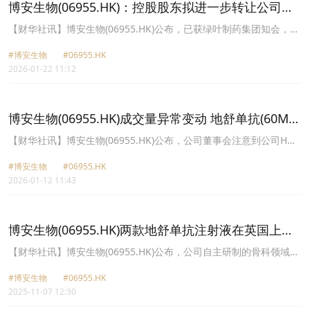
博安生物(06955.HK)：控股股东拟进一步转让公司
3850万股H股
【财华社讯】博安生物(06955.HK)公布，已获绿叶制药集团知会，根
据与可交换优先股相关认购协议的条款，拟安排绿叶制药全资附属公
#博安生物
#06955.HK
司山东绿叶制药有限公司于2026年1月22日向发行人进一步于市场转
2026-01-22 11:12
让3850万股H股，作为拟议转让的一部分。董事会预计该等转让不会
对集团业务营运产生任何重大不利影响。
博安生物(06955.HK)成交量异常变动 地舒单抗(60MG)
在玻利维亚获批上市
【财华社讯】博安生物(06955.HK)公布，公司董事会注意到公司H股
于2026年1月9日的成交量有所上升。经就公司作出在有关情况下属
#博安生物
#06955.HK
合理查询后，董事会确认，除下文所披露者外，其并不知悉任何导致
2026-01-12 11:43
该等成交量变动的原因；任何须公布以避免公司证券出现虚假市场的
资料；或任何根据香港法例第571章证券及期货条例第XIVA部须予披
露的内幕消息。博安生物指，董事会已获其控股股东绿叶制药集团有
限公司通知，于2025年12月12日，绿叶制药的全资附属公司Luye
博安生物(06955.HK)两款地舒单抗注射液在英国上市
Geneora Holding Limited已发行若干可交换优先股。该等可交换优
申请获受理
先股赋予其持有人权利，可将有关股份交换为绿叶制药集团所持有的
【财华社讯】博安生物(06955.HK)公布，公司自主研制的骨科领域的
公司现有H股。据披露，绿叶制药及发行人已协定，于发行可交换优
地舒单抗注射液60mg(BA6101)和肿瘤领域的地舒单抗注射液
先股后，彼等将促致将约1亿股H股转入发行人指定保管账户。此外，
#博安生物
#06955.HK
120mg(BA1102)的英国上市许可申请已获得英国药品和医疗健康产
董事会宣布，其自主研发的地舒单抗注射液(60mg)(代号BA6101)已
2025-11-07 12:30
品管理局(MHRA)受理。
获玻利维亚国家药品和卫生技术局(AGEMED)批准上市。