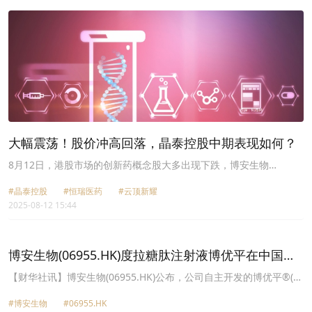
大幅震荡！股价冲高回落，晶泰控股中期表现如何？
8月12日，港股市场的创新药概念股大多出现下跌，博安生物
（06955.HK）大跌近7%，恒瑞医药（01276.HK）、云顶新耀
#晶泰控股
#恒瑞医药
#云顶新耀
（01952.HK）、金斯瑞生物科技（01548.HK）等多股跌逾3%。
2025-08-12 15:44
博安生物(06955.HK)度拉糖肽注射液博优平在中国获
批上市
【财华社讯】博安生物(06955.HK)公布，公司自主开发的博优平®(度
拉糖肽注射液)已获得国家药品监督管理局的上市批准，用于成人2型
#博安生物
#06955.HK
糖尿病患者的血糖控制。该产品是全球首个且当前唯一获批上市的度