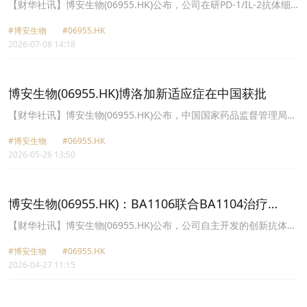
【财华社讯】博安生物(06955.HK)公布，公司在研PD-1/IL-2抗体细
胞因子前药BA1203的新药临床试验申请(IND)已获得中国国家药品监
#博安生物
#06955.HK
督管理局药品审评中心“(CDE”)受理。BA1203为公司自主开发的新一
2026-07-08 14:18
代肿瘤免疫(“IO”)候选药物，拟开发用于多种实体瘤的治疗。据公司
所知，该在研药物将成为中国首个进入临床的保留α亚基结合活性的
遮蔽型PD-1/IL-2抗体细胞因子。
博安生物(06955.HK)博洛加新适应症在中国获批
【财华社讯】博安生物(06955.HK)公布，中国国家药品监督管理局已
批准博洛加®(地舒单抗注射液120mg)的新增适应症补充申请，用于
#博安生物
#06955.HK
实体肿瘤骨转移患者或多发性骨髓瘤患者的治疗，以延迟或降低骨相
2026-05-26 13:50
关事件(病理性骨折、脊髓压迫、骨放疗或骨手术)的发生风险。博洛
加®是安加维(英文商品名：®XGEVA®)的生物类似药，基于公司的全
球战略自主开发。该产品于2024年5月首次在中国获批上市，用于治
疗骨巨细胞瘤。公司亦在加快推进博洛加®在全球更多国家和地区的
博安生物(06955.HK)：BA1106联合BA1104治疗
上市进程。当前，博洛加®已顺利完成在欧洲、美国、日本开展的国
NSCLC的Ⅱ期临床试验申请获受理
际多中心III期临床试验，其在英国的上市申请也在审评中。公司计划
​【财华社讯】博安生物(06955.HK)公布，公司自主开发的创新抗体
开展该产品在美国、欧盟、日本及更多高潜力国际市场的上市申报。
BA1106(抗CD25单抗)联合其自有的PD-1抑制剂BA1104(纳武利尤单
#博安生物
#06955.HK
抗)用于非小细胞肺癌(NSCLC)一线和二线治疗的Ⅱ期临床试验申请，
2026-04-27 11:15
已于近日获得国家药品监督管理局药品审评中心(CDE)受理。