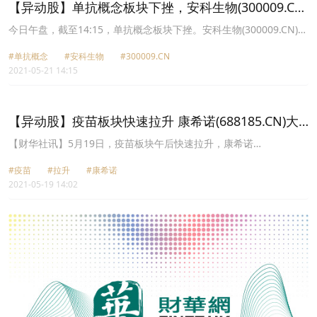
【异动股】单抗概念板块下挫，安科生物(300009.CN)
跌13.7%
今日午盘，截至14:15，单抗概念板块下挫。安科生物(300009.CN)跌
13.70%报16.13元，长春高新(000661.CN)跌10.00%报455.5元，沃
#单抗概念
#安科生物
#300009.CN
森生物(300142.CN)跌6.25%报64.54元，三生国健(688336.CN)跌
2021-05-21 14:15
3.45%报19.85元，华北制药(600812.CN)跌3.30%报9.97元，双鹭药
业(002038.CN)跌3.23%报11.98元，奥泰生物(688606.CN)跌2.99%
报146.83元，东富龙(300171.CN)跌2.93%报35.12元。
【异动股】疫苗板块快速拉升 康希诺(688185.CN)大
涨超13%
【财华社讯】5月19日，疫苗板块午后快速拉升，康希诺
(688185.CN)大涨超13%，贤丰控股(002141.CN)涨停，西藏药业
#疫苗
#拉升
#康希诺
(600211.CN)涨超7%，冠昊生物(300238.CN)涨近5%，博雅生物
2021-05-19 14:02
(300294.CN)、贝达药业(300558.CN)涨超3%，复星医药
(600196.CN)、沃森生物(300142.CN)、智飞生物(300122.CN)等翻红
走高。消息面上，据法新社汇总官方消息来源数据，截至北京时间18
日23时30分，全球210个国家或地区至少接种了1500017337剂新冠
疫苗，其中近六成集中在中国、美国和印度，依次是中国(4.219亿
剂)、美国(2.744亿剂)和印度(1.844亿剂)，中国疫苗接种剂次在全球
已排第一位。