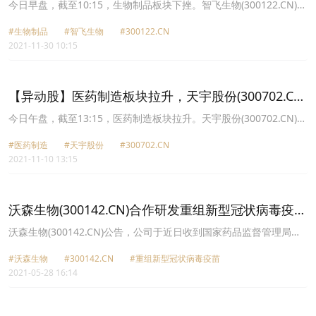
跌3.68%
今日早盘，截至10:15，生物制品板块下挫。智飞生物(300122.CN)跌
3.68%报128.2元，康希诺U(688185.CN)跌3.36%报270.5元，中源协
#生物制品
#智飞生物
#300122.CN
和(600645.CN)跌3.04%报21.67元，甘李药业(603087.CN)跌3.03%
2021-11-30 10:15
报72.05元，安科生物(300009.CN)跌2.99%报13.0元，义翘神州
(301047.CN)跌2.91%报398.03元，科兴制药(688136.CN)跌2.72%报
30.45元，沃森生物(300142.CN)跌2.65%报66.44元。
【异动股】医药制造板块拉升，天宇股份(300702.CN)
涨16.36%
今日午盘，截至13:15，医药制造板块拉升。天宇股份(300702.CN)涨
16.36%报49.86元，拓新药业(301089.CN)涨13.26%报62.45元，沃
#医药制造
#天宇股份
#300702.CN
森生物(300142.CN)涨10.61%报53.71元，海南海药(000566.CN)涨
2021-11-10 13:15
10.12%报4.46元，司太立(603520.CN)涨8.92%报65.35元，丰原药
业(000153.CN)涨8.82%报11.35元，恒瑞医药(600276.CN)涨8.53%
报54.06元，奥翔药业(603229.CN)涨7.89%报30.51元。
沃森生物(300142.CN)合作研发重组新型冠状病毒疫苗
获药物临床试验批件
沃森生物(300142.CN)公告，公司于近日收到国家药品监督管理局批
准的重组新型冠状病毒疫苗(黑猩猩腺病毒载体)《药物临床试验批
#沃森生物
#300142.CN
#重组新型冠状病毒疫苗
件》，本疫苗由公司联合清华大学、天津医科大学共同合作申请。目
2021-05-28 16:14
前全球已有5个基于腺病毒载体技术路线的新型冠状病毒疫苗获批紧
急使用许可或附条件上市许可。根据国家药品注册的相关规定，本疫
苗后续需要进行Ⅰ期、Ⅱ期、Ⅲ期临床试验。