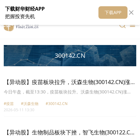
在线客服
关于我们
财华证券
公关
财华媒体矩阵
财华智库
下载财华财经APP
下载APP
把握投资先机
300142.CN
【异动股】疫苗板块拉升，沃森生物(300142.CN)涨
19.7%
今日午盘，截至13:30，疫苗板块拉升。沃森生物(300142.CN)涨
19.70%报15.98元，华兰疫苗(301207.CN)涨15.95%报24.57元，万
#疫苗
#沃森生物
#300142.CN
泰生物(603392.CN)涨9.37%报46.8元，康希诺(688185.CN)涨7.62%
2026-05-11 13:30
报67.49元，智飞生物(300122.CN)涨7.50%报16.63元，康泰生物
(300601.CN)涨7.23%报15.58元，金迪克(688670.CN)涨7.21%报
20.08元，康华生物(300841.CN)涨6.40%报61.8元。
【异动股】生物制品板块下挫，智飞生物(300122.CN)