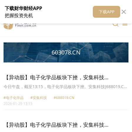
在线客服
关于我们
财华证券
公关
财华媒体矩阵
财华智库
下载财华财经APP
下载APP
把握投资先机
603078.CN
【异动股】电子化学品板块下挫，安集科技
(688019.CN)跌6.18%
今日午盘，截至13:15，电子化学品板块下挫。安集科技(688019.CN)
跌6.18%报275.71元，上海新阳(300236.CN)跌3.83%报80.56元，江
#电子化学品
#安集科技
#688019.CN
化微(603078.CN)跌3.33%报26.1元，中船特气(688146.CN)跌3.08%
2026-01-29 13:15
报46.96元，鼎龙股份(300054.CN)跌3.05%报45.2元，格林达
(603931.CN)跌2.88%报33.01元，容大感光(300576.CN)跌2.72%报
42.2元，晶瑞电材(300655.CN)跌2.66%报17.92元。
【异动股】电子化学品板块下挫，安集科技