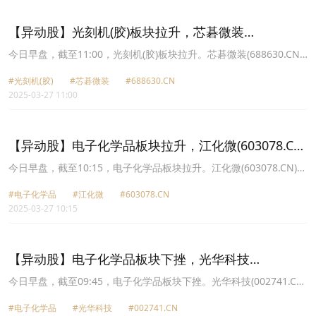
8.02元，扬帆新材(300637.CN)涨3.65%报9.08元。
【异动股】光刻机(胶)板块拉升，芯碁微装
(688630.CN)涨20.0%
今日早盘，截至11:00，光刻机(胶)板块拉升。芯碁微装(688630.CN)
涨20.00%报84.24元，佳先股份(430489.CN)涨16.77%报25.21元，
#光刻机(胶)
#芯碁微装
#688630.CN
飞凯材料(300398.CN)涨14.55%报19.53元，凯美特气(002549.CN)涨
2025-03-27 11:00
10.05%报6.9元，西陇科学(002584.CN)涨10.03%报8.34元，海立股
份(600619.CN)涨10.02%报13.62元，京华激光(603607.CN)涨9.99%
报19.26元，江化微(603078.CN)涨9.98%报19.06元。
【异动股】电子化学品板块拉升，江化微(603078.CN)
涨9.98%
今日早盘，截至10:15，电子化学品板块拉升。江化微(603078.CN)涨
9.98%报19.06元，飞凯材料(300398.CN)涨9.44%报18.66元，广信
#电子化学品
#江化微
#603078.CN
材料(300537.CN)涨5.80%报21.16元，强力新材(300429.CN)涨
2025-03-27 10:15
4.79%报12.68元，容大感光(300576.CN)涨4.62%报44.85元，西陇
科学(002584.CN)涨4.35%报7.91元，晶瑞电材(300655.CN)涨3.66%
报8.5元，扬帆新材(300637.CN)涨3.55%报9.91元。
【异动股】电子化学品板块下挫，光华科技
(002741.CN)跌2.92%
今日早盘，截至09:45，电子化学品板块下挫。光华科技(002741.CN)
跌2.92%报9.3元，雅克科技(002409.CN)跌2.62%报63.61元，江化
#电子化学品
#光华科技
#002741.CN
微(603078.CN)跌2.58%报12.45元，扬帆新材(300637.CN)跌2.05%