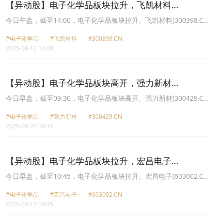
【异动股】电子化学品板块拉升，飞凯材料
(300398.CN)涨10.85%
今日午盘，截至14:00，电子化学品板块拉升。飞凯材料(300398.CN)
涨10.85%报22.99元，上海新阳(300236.CN)涨7.69%报47.35元，中
#电子化学品
#飞凯材料
#300398.CN
船特气(688146.CN)涨7.36%报37.78元，强力新材(300429.CN)涨
2025-08-12 14:00
5.80%报15.13元，中巨芯U(688549.CN)涨4.82%报8.48元，广信材
料(300537.CN)涨4.73%报27.7元，晶瑞电材(300655.CN)涨3.34%报
11.13元，江化微(603078.CN)涨2.34%报19.24元。
【异动股】电子化学品板块高开，强力新材
(300429.CN)涨16.4%
今日早盘，截至09:30，电子化学品板块高开。强力新材(300429.CN)
涨16.40%报13.84元，飞凯材料(300398.CN)涨4.07%报18.91元，晶
#电子化学品
#强力新材
#300429.CN
瑞电材(300655.CN)涨3.63%报8.84元，容大感光(300576.CN)涨
2025-06-20 09:31
3.22%报34.6元，宏昌电子(603002.CN)涨3.00%报6.18元，格林达
(603931.CN)涨2.52%报26.06元，濮阳惠成(300481.CN)涨2.42%报
13.94元，江化微(603078.CN)涨2.33%报17.55元。
【异动股】电子化学品板块拉升，宏昌电子
(603002.CN)涨10.04%
今日早盘，截至10:45，电子化学品板块拉升。宏昌电子(603002.CN)
涨10.04%报5.7元，格林达(603931.CN)涨10.00%报31.12元，西陇
#电子化学品
#宏昌电子
#603002.CN
科学(002584.CN)涨9.98%报9.04元，飞凯材料(300398.CN)涨5.17%
2025-04-17 10:45
报19.92元，安集科技(688019.CN)涨4.26%报175.1元，江化微
(603078.CN)涨4.03%报19.37元，晶瑞电材(300655.CN)涨3.75%报