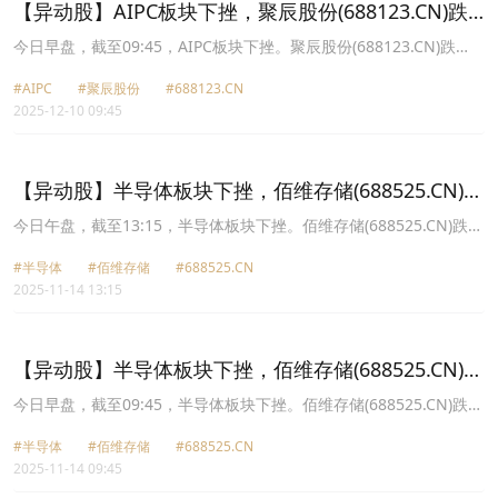
【异动股】AIPC板块下挫，聚辰股份(688123.CN)跌
7.44%
今日早盘，截至09:45，AIPC板块下挫。聚辰股份(688123.CN)跌
7.44%报127.84元，鹏鼎控股(002938.CN)跌4.92%报50.2元，博杰
#AIPC
#聚辰股份
#688123.CN
股份(002975.CN)跌4.85%报73.36元，生益电子(688183.CN)跌
2025-12-10 09:45
4.56%报100.78元，江波龙(301308.CN)跌4.33%报258.67元，信音
电子(301329.CN)跌4.05%报24.39元，澜起科技(688008.CN)跌
3.90%报118.3元，华勤技术(603296.CN)跌3.40%报93.97元。
【异动股】半导体板块下挫，佰维存储(688525.CN)跌
10.24%
今日午盘，截至13:15，半导体板块下挫。佰维存储(688525.CN)跌
10.24%报128.12元，普冉股份(688766.CN)跌9.92%报150.44元，聚
#半导体
#佰维存储
#688525.CN
辰股份(688123.CN)跌8.97%报144.2元，康强电子(002119.CN)跌
2025-11-14 13:15
8.75%报18.05元，江波龙(301308.CN)跌8.68%报297.9元，长光华
芯(688048.CN)跌8.56%报82.67元，兆易创新(603986.CN)跌8.22%
报208.81元，北京君正(300223.CN)跌8.04%报88.4元。
【异动股】半导体板块下挫，佰维存储(688525.CN)跌
11.48%
今日早盘，截至09:45，半导体板块下挫。佰维存储(688525.CN)跌
11.48%报126.35元，聚辰股份(688123.CN)跌9.46%报143.43元，德
#半导体
#佰维存储
#688525.CN
明利(001309.CN)跌8.96%报265.85元，普冉股份(688766.CN)跌
2025-11-14 09:45
8.51%报152.8元，神工股份(688233.CN)跌8.18%报71.8元，恒烁股
份(688416.CN)跌7.98%报60.23元，康强电子(002119.CN)跌7.74%