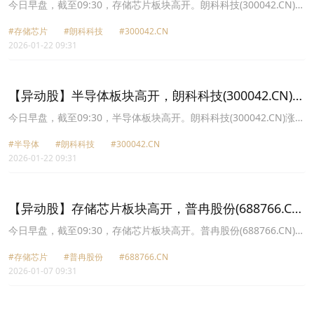
涨13.78%
今日早盘，截至09:30，存储芯片板块高开。朗科科技(300042.CN)涨
13.78%报35.68元，盈方微(000670.CN)涨10.05%报10.29元，澜起
#存储芯片
#朗科科技
#300042.CN
科技(688008.CN)涨10.00%报176.02元，广合科技(001389.CN)涨
2026-01-22 09:31
9.56%报104.64元，中京电子(002579.CN)涨7.52%报13.15元，聚辰
股份(688123.CN)涨7.15%报188.59元，大港股份(002077.CN)涨
6.15%报19.68元，德明利(001309.CN)涨5.55%报300.98元。
【异动股】半导体板块高开，朗科科技(300042.CN)涨
13.84%
今日早盘，截至09:30，半导体板块高开。朗科科技(300042.CN)涨
13.84%报35.7元，龙芯中科(688047.CN)涨13.10%报201.0元，芯海
#半导体
#朗科科技
#300042.CN
科技(688595.CN)涨10.82%报41.06元，盈方微(000670.CN)涨
2026-01-22 09:31
10.05%报10.29元，澜起科技(688008.CN)涨9.79%报175.69元，聚
辰股份(688123.CN)涨7.76%报189.66元，大港股份(002077.CN)涨
7.01%报19.84元，海光信息(688041.CN)涨6.49%报306.8元。
【异动股】存储芯片板块高开，普冉股份(688766.CN)
涨20.0%
今日早盘，截至09:30，存储芯片板块高开。普冉股份(688766.CN)涨
20.00%报196.21元，聚辰股份(688123.CN)涨13.20%报155.09元，
#存储芯片
#普冉股份
#688766.CN
联芸科技(688449.CN)涨10.51%报54.7元，彤程新材(603650.CN)涨
2026-01-07 09:31
10.00%报51.57元，盈新发展(000620.CN)涨9.90%报3.33元，利尔
达(920249.CN)涨9.66%报14.87元，香农芯创(300475.CN)涨9.37%
报186.91元，江波龙(301308.CN)涨9.16%报314.0元。