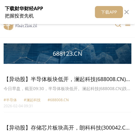
在线客服
关于我们
财华证券
公关
财华媒体矩阵
财华智库
下载财华财经APP
下载APP
把握投资先机
688123.CN
【异动股】半导体板块低开，澜起科技(688008.CN)跌
6.81%
今日早盘，截至09:30，半导体板块低开。澜起科技(688008.CN)跌
6.81%报169.64元，恒烁股份(688416.CN)跌5.88%报103.33元，聚
#半导体
#澜起科技
#688008.CN
辰股份(688123.CN)跌5.59%报154.12元，芯导科技(688230.CN)跌
2026-02-04 09:31
4.53%报75.79元，普冉股份(688766.CN)跌4.20%报276.0元，朗科
科技(300042.CN)跌3.84%报33.85元，寒武纪U(688256.CN)跌3.81%
报1085.01元，富瀚微(300613.CN)跌3.57%报46.96元。
【异动股】存储芯片板块高开，朗科科技(300042.CN)