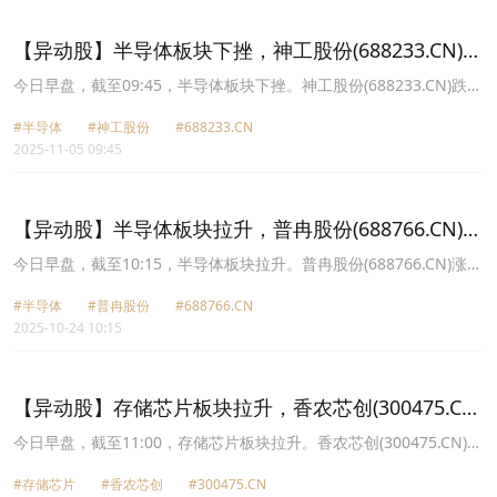
报18.25元，兆易创新(603986.CN)跌7.66%报210.08元。
【异动股】半导体板块下挫，神工股份(688233.CN)跌
6.65%
今日早盘，截至09:45，半导体板块下挫。神工股份(688233.CN)跌
6.65%报46.58元，江波龙(301308.CN)跌6.43%报246.81元，兆易创
#半导体
#神工股份
#688233.CN
新(603986.CN)跌5.88%报211.75元，德明利(001309.CN)跌5.76%报
2025-11-05 09:45
211.09元，中晶科技(003026.CN)跌5.28%报32.65元，普冉股份
(688766.CN)跌4.92%报136.82元，聚辰股份(688123.CN)跌4.29%报
150.45元，中微公司(688012.CN)跌4.27%报280.34元。
【异动股】半导体板块拉升，普冉股份(688766.CN)涨
20.0%
今日早盘，截至10:15，半导体板块拉升。普冉股份(688766.CN)涨
20.00%报142.87元，江波龙(301308.CN)涨14.96%报218.65元，神
#半导体
#普冉股份
#688766.CN
工股份(688233.CN)涨13.61%报49.67元，华虹公司(688347.CN)涨
2025-10-24 10:15
11.98%报124.13元，汇顶科技(603160.CN)涨10.00%报84.17元，大
为股份(002213.CN)涨9.98%报23.25元，聚辰股份(688123.CN)涨
9.77%报166.5元，佰维存储(688525.CN)涨9.44%报117.75元。
【异动股】存储芯片板块拉升，香农芯创(300475.CN)
涨19.05%
今日早盘，截至11:00，存储芯片板块拉升。香农芯创(300475.CN)涨
19.05%报106.79元，雅创电子(301099.CN)涨12.77%报53.0元，蓝
#存储芯片
#香农芯创
#300475.CN
箭电子(301348.CN)涨12.70%报25.21元，佰维存储(688525.CN)涨