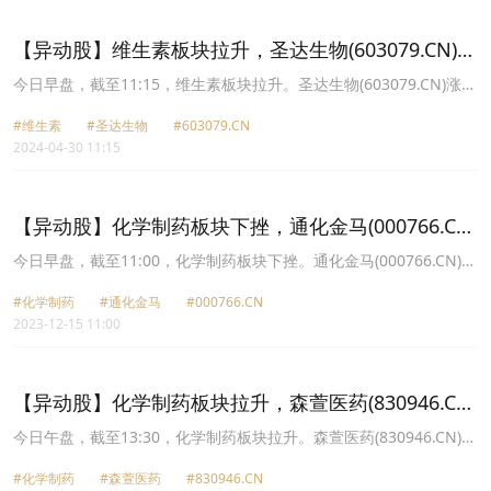
13.19元，梅花生物(600873.CN)涨2.85%报11.19元。
【异动股】维生素板块拉升，圣达生物(603079.CN)涨
4.79%
今日早盘，截至11:15，维生素板块拉升。圣达生物(603079.CN)涨
4.79%报12.26元，新赣江(873167.CN)涨4.55%报10.8元，振华股份
#维生素
#圣达生物
#603079.CN
(603067.CN)涨4.41%报10.9元，广济药业(000952.CN)涨3.84%报
2024-04-30 11:15
5.95元，金达威(002626.CN)涨3.00%报15.12元，亿帆医药
(002019.CN)涨2.65%报13.15元，梅花生物(600873.CN)涨2.57%报
11.16元，安迪苏(600299.CN)涨2.37%报9.94元。
【异动股】化学制药板块下挫，通化金马(000766.CN)
跌9.83%
今日早盘，截至11:00，化学制药板块下挫。通化金马(000766.CN)跌
9.83%报21.1元，峆一药业(430478.CN)跌6.68%报27.51元，常山药
#化学制药
#通化金马
#000766.CN
业(300255.CN)跌6.31%报14.4元，森萱医药(830946.CN)跌5.55%报
2023-12-15 11:00
10.38元，贝达药业(300558.CN)跌4.88%报55.75元，拓新药业
(301089.CN)跌4.70%报56.79元，新赣江(873167.CN)跌4.68%报
16.28元，广生堂(300436.CN)跌3.95%报26.05元。
【异动股】化学制药板块拉升，森萱医药(830946.CN)
涨20.9%
今日午盘，截至13:30，化学制药板块拉升。森萱医药(830946.CN)涨
20.90%报11.28元，拓新药业(301089.CN)涨18.96%报60.98元，新
#化学制药
#森萱医药
#830946.CN
赣江(873167.CN)涨13.58%报17.06元，亨迪药业(301211.CN)涨