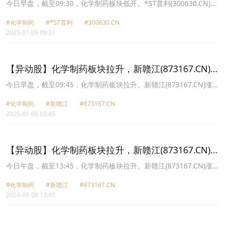
跌20.04%
今日早盘，截至09:30，化学制药板块低开。*ST普利(300630.CN)跌
20.04%报3.95元，鲁抗医药(600789.CN)跌9.66%报10.57元，哈药
#化学制药
#*ST普利
#300630.CN
股份(600664.CN)跌8.88%报4.31元，金石亚药(300434.CN)跌6.61%
2025-01-09 09:31
报9.61元，新赣江(873167.CN)跌6.58%报18.04元，亨迪药业
(301211.CN)跌5.68%报20.76元，罗欣药业(002793.CN)跌5.15%报
4.05元，ST天圣(002872.CN)跌4.92%报4.06元。
【异动股】化学制药板块拉升，新赣江(873167.CN)涨
21.17%
今日早盘，截至09:45，化学制药板块拉升。新赣江(873167.CN)涨
21.17%报17.86元，金石亚药(300434.CN)涨14.85%报9.05元，一品
#化学制药
#新赣江
#873167.CN
红(300723.CN)涨12.30%报19.35元，星昊医药(430017.CN)涨
2025-01-06 09:45
11.65%报14.95元，亚太药业(002370.CN)涨10.10%报3.16元，鲁抗
医药(600789.CN)涨10.03%报11.63元，哈药股份(600664.CN)涨
10.00%报4.73元，森萱医药(830946.CN)涨9.94%报9.95元。
【异动股】化学制药板块拉升，新赣江(873167.CN)涨
29.99%
今日午盘，截至13:45，化学制药板块拉升。新赣江(873167.CN)涨
29.99%报13.09元，尔康制药(300267.CN)涨20.09%报2.69元，民生
#化学制药
#新赣江
#873167.CN
健康(301507.CN)涨20.01%报16.43元，向日葵(300111.CN)涨
2024-08-08 13:45
15.07%报2.52元，振东制药(300158.CN)涨10.74%报4.64元，东北
制药(000597.CN)涨10.08%报5.35元，广济药业(000952.CN)涨
10.04%报5.81元，能特科技(002102.CN)涨10.00%报3.08元。