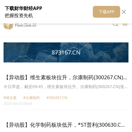
在线客服
关于我们
财华证券
公关
财华媒体矩阵
财华智库
下载财华财经APP
下载APP
把握投资先机
873167.CN
【异动股】维生素板块拉升，尔康制药(300267.CN)涨
20.0%
今日早盘，截至09:45，维生素板块拉升。尔康制药(300267.CN)涨
20.00%报3.12元，新赣江(873167.CN)涨6.99%报27.87元，卫信康
#维生素
#尔康制药
#300267.CN
(603676.CN)涨6.43%报11.76元，兄弟科技(002562.CN)涨5.52%报
2025-04-24 09:45
4.59元，百合股份(603102.CN)涨4.41%报41.4元，花园生物
(300401.CN)涨3.95%报16.33元，浙江医药(600216.CN)涨3.75%报
14.12元，华北制药(600812.CN)涨3.33%报6.2元。
【异动股】化学制药板块低开，*ST普利(300630.CN)