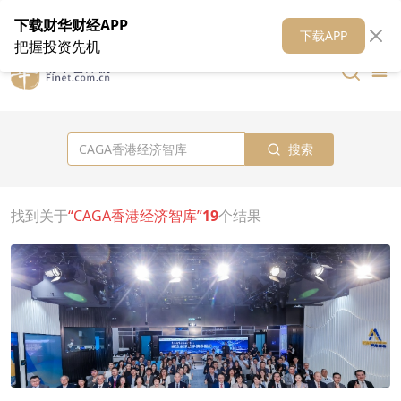
在线客服
关于我们
财华证券
公关
财华媒体矩阵
财华智库
下载财华财经APP
下载APP
把握投资先机
搜索
找到关于
“CAGA香港经济智库”
19
个结果