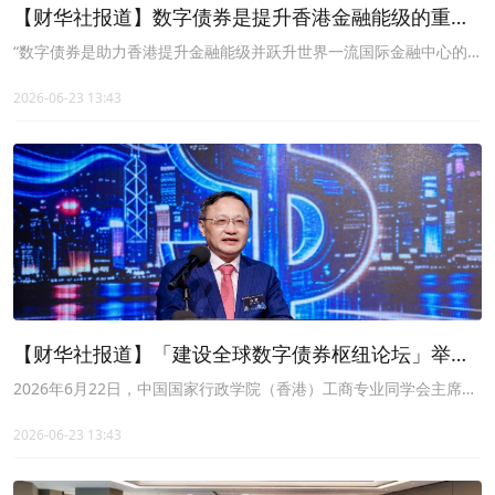
【财华社报道】数字债券是提升香港金融能级的重要
抓手
“数字债券是助力香港提升金融能级并跃升世界一流国际金融中心的
重要增量，”中国国家行政学院（香港）工商专业同学会（CAGA）主
席、香港经济智库（HKEC)主席石柱2026年6月22日表示。
2026-06-23 13:43
【财华社报道】「建设全球数字债券枢纽论坛」举行
石柱：数字债券是提升香港金融能级的重要增量
2026年6月22日，中国国家行政学院（香港）工商专业同学会主席、
香港经济智库主席石柱在香港新质生产力论坛之三——“建设全球数
字债券枢纽”论坛上的致辞。
2026-06-23 13:43