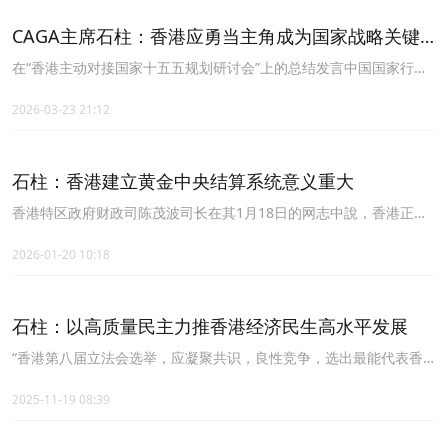
CAGA主席石柱：香港应勇当主角成为国家战略关键
支撑
在“香港主动对接国家十五五规划研讨会”上的总结发言中国国家行政
学院（香港）工商专业同学会主席、香港经济智库主席 石柱
2026-03-23 21:12
石柱：香港建立黄金中央结算系统意义重大
香港特区政府财政司陈茂波司长在其1月18日的网志中說，香港正加
紧推动建立黄金中央结算系统，计划年内试运营并邀请上海黄金交易
所参与合作。
2026-01-20 10:18
石柱：以高质量民主力推香港经济民生高水平发展
“香港第八届立法会选举，应凝聚共识，良性竞争，选出最能代表香
港发展方向、扛起时代使命的议员，与特区政府同心同德，集中精力
对接国家战略、启动经济活力、践行“以民为本”的施政理念，以高质
2025-11-19 08:39
量民主力推香港经济和民生高水平发展”，中国国家行政学院（香
港）工商专业同学会主席（CAGA）、香港经济智库（HKEC）主席石