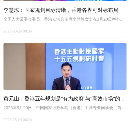
李慧琼：国家规划目标清晰，香港各界可对标布局
全国人大常委会委员、香港立法会主席李慧琼女士在3月20日举办
的“香港主动对接国家十五五规划研讨会”上表示，国家规划目标清晰
且配套具体，109项重大项目明确了新型产业、前沿科技等发展方
2026-03-24 08:36
向，香港各界可对标布局。
黄元山：香港五年规划是“有为政府”与“高效市场”的有
机结合
2026年3月20日，中国国家行政学院（香港）工商专业同学会（简称
CAGA）、香港高级公务员协会、国家行政学院香港同学会、香港公
务员总工会、香港特区政府公务人员联会、香港经济智库（简称
2026-03-24 08:24
HKEC）联合在港主办“香港主动对接国家十五五规划研讨会”。