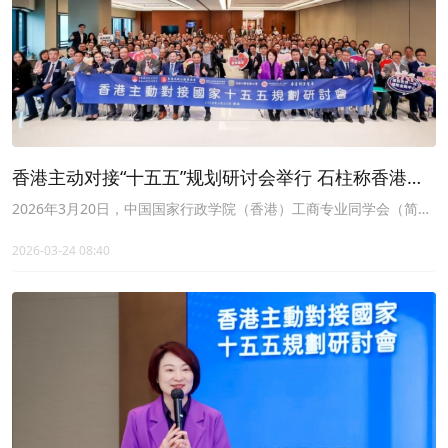
香港主动对接“十五五”规划研讨会举行 石柱称香港应
成为国家战略的关键支撑
2026年3月20日，中国国家行政学院（香港）工商专业同学会（简称
CAGA）、香港高级公务员协会、国家行政学院香港同学会、香港公
务员总工会、香港特区政府公务人员联会、香港经济智库（简称
2026-03-24 08:40
HKEC）联合在港主办“香港主动对接国家十五五规划研讨会”。