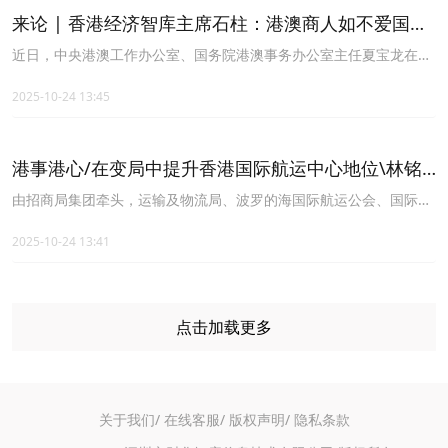
柱11月18日呼吁。
来论 | 香港经济智库主席石柱：港澳商人如不爱国断
无未来
近日，中央港澳工作办公室、国务院港澳事务办公室主任夏宝龙在澳
门与工商界人士的座谈意义深远。夏宝龙主任的讲话，不仅为港澳地
区的发展提供了清晰的方向，也对我们香港工商界提出了殷切期望。
2025-10-24 13:45
港事港心/在变局中提升香港国际航运中心地位\林铭
锋
由招商局集团牵头，运输及物流局、波罗的海国际航运公会、国际航
运公会及香港船东会共同主办的「2025世界航商大会」将于11月17
日至18日举行，大会以「破壁迎变·共促可持续发展」为主题，聚焦
2025-10-24 13:41
全球航运在百年未有之大变局中的挑战与机遇，在变局中凝聚共识、
推动合作。
点击加载更多
关于我们/
在线客服/
版权声明/
隐私条款