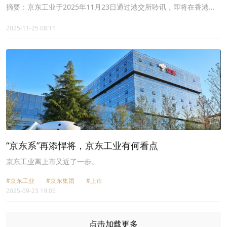
荐人
摘要：京东工业于2025年11月23日通过港交所聆讯，即将在香港主
板上市，联席保荐人为美林、高盛、海通、瑞银。
2025-11-25 08:11
“京东系”再添悍将，京东工业有何看点
京东工业离上市又近了一步。
#京东工业
#京东集团
#上市
2025-09-23 19:05
点击加载更多