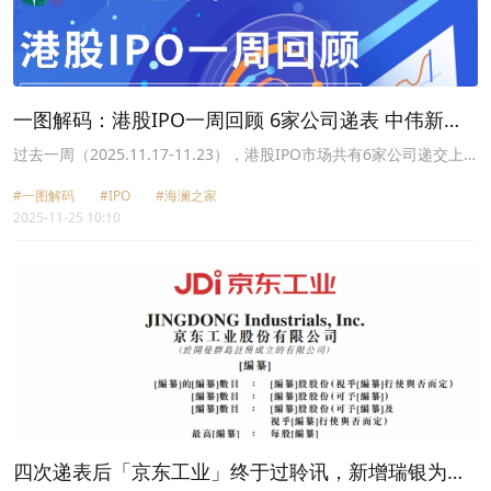
一图解码：港股IPO一周回顾 6家公司递表 中伟新材
首日股价震荡
过去一周（2025.11.17-11.23），港股IPO市场共有6家公司递交上
市申请，包括卡诺普机器人、领益智造（002600.SZ）和海澜之家
#一图解码
#IPO
#海澜之家
（600398.SH）等。
2025-11-25 10:10
四次递表后「京东工业」终于过聆讯，新增瑞银为保