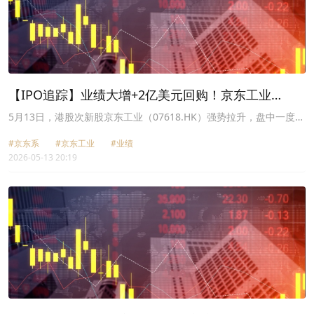
【IPO追踪】业绩大增+2亿美元回购！京东工业
（07618.HK）股价大涨
5月13日，港股次新股京东工业（07618.HK）强势拉升，盘中一度冲
高至16.98港元，刷新上市以来新高，涨幅达17.9%；截至收盘，该
#京东系
#京东工业
#业绩
股涨幅为12.85%，报16.25港元/股。
2026-05-13 20:19