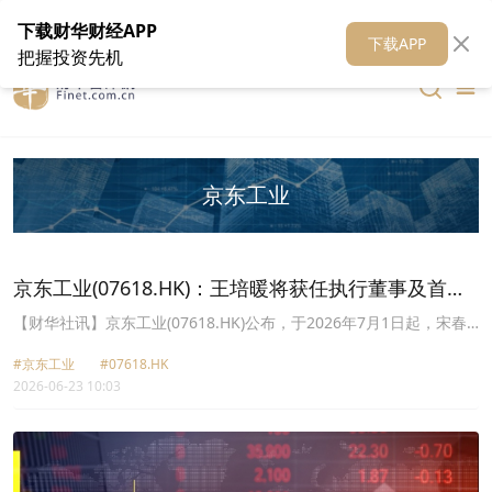
在线客服
关于我们
财华证券
公关
财华媒体矩阵
财华智库
下载财华财经APP
下载APP
把握投资先机
京东工业
京东工业(07618.HK)：王培暖将获任执行董事及首席
执行官
​【财华社讯】京东工业(07618.HK)公布，于2026年7月1日起，宋春
正因个人健康原因辞任执行董事、首席执行官、薪酬委员会成员及上
#京东工业
#07618.HK
市规则项下授权代表；王培暖获委任为公司执行董事、首席执行官及
2026-06-23 10:03
授权代表。