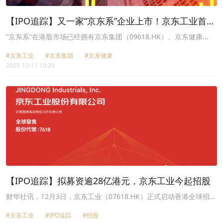
【IPO追踪】又一家“京东系”企业上市！京东工业首挂
破发
“京东系”在港股市场已经拥有京东集团（09618.HK）、京东健康
（06618.HK）、京东物流（02618.HK）三家上市企业。
#京东工业
#京东集团
#京东健康
2025-12-11 10:29
【IPO追踪】拟募资逾28亿港元，京东工业今起招股
财华社讯，12月3日，京东工业（07618.HK）正式启动香港全球招
股。本次计划全球发售2.11亿股，其中国际发售部分为1.9亿股，香
#京东工业
#IPO追踪
#招股
港公开发售部分为2112.1万股。