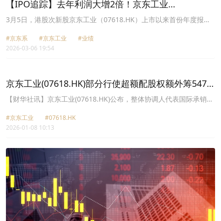
【IPO追踪】去年利润大增2倍！京东工业
（07618.HK）值得高看？
3月5日，港股次新股京东工业（07618.HK）上市以来首份年度报告
出炉，成绩斐然。
#京东系
#京东工业
#业绩
2026-03-06 19:54
京东工业(07618.HK)部分行使超额配股权额外筹5470
万港元 稳定价格行动及稳定价格期间结束
【财华社讯】京东工业(07618.HK)公布，整体协调人代表国际承销商
于2026年1月7日部分行使超额配股权，涉及合共395.74万股股份，
#京东工业
#07618.HK
相当于于任何超额配股权获行使前全球发售项下初步可供认购发售股
2026-01-08 10:13
份总数约1.87%，以补足国际发售的超额分配。公司将根据超额配股
权的部分行使，按全球发售项下最终发售价每股股份14.1港元发行及
配发超额配发股份。公司将就部分行使超额配股收取额外所得款项净
额约5470万港元。联交所已批准超额配发股份上市及买卖。预期超额
配发股份将于2026年1月12日上午九时正在联交所主板开始上市及买
卖。此外，根据香港法例第571W章证券及期货(稳定价格)规则第9(2)
条，公司宣布，全球发售的稳定价格期间已于2026年1月7日结束。