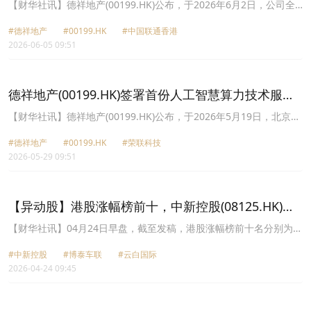
施及相关业务全面合作
【财华社讯】德祥地产(00199.HK)公布，于2026年6月2日，公司全
资附属子公司ITC STRATEGIC MANAGEMENT LIMITED(ITC附属子
#德祥地产
#00199.HK
#中国联通香港
公司)与中国联通香港(CUHK)订立一份合作备忘录，旨在推动双方在
2026-06-05 09:51
香港地区AI算力基础设施及相关业务领域全面合作。有效期为36个
月。主要合作内容包括：中国联通香港提供的IDC资源价格须具有充
分市场竞争优势，不高于资源持有方向ITC的互联网客户(或同类型互
联网客户)直接销售的价格，并在背靠背合作模式下尽可能降低管理取
德祥地产(00199.HK)签署首份人工智慧算力技术服务
费，以提供给ITC更优的资源成本价格。中国联通香港将于3个月内提
合同 盘中涨超20%
供不少于2MW的IDC机房资源，并于6-9个月内再提供不少于4MW的
【财华社讯】德祥地产(00199.HK)公布，于2026年5月19日，北京德
IDC机房资源。ITC附属子公司将签署意向书，并在条件确认后尽快订
祥智算控股有限责任公司，公司全资附属公司与一名独立第三方客户
立正式租赁协议。就ITC附属子公司在香港的新建IDC机房；就中国联
#德祥地产
#00199.HK
#荣联科技
正式签署《人工智慧算力技术服务合同》。集团将向该客户及其关联
通香港在香港粉岭的新建IDC机房，中国联通香港向ITC附属子公司提
2026-05-29 09:51
方提供高端人工智慧算力技术服务，具体包括GPU计算资源、高宽频
供业务规划及建设进度，ITC附属子公司拟获取约8至10MW的IDC资
网络资源、海量存储资源，以及由集团专业团队提供的IT运维服务(包
源并转租予其自有客户，机房交付界面包含白地板(含机电)，由ITC附
括但不限于服务器管理、升级及符合高标准服务等级协议(SLA)的运维
属子公司负责改造、集成、运维并为其客户提供服务。
支持)。截至发稿，德祥地产涨20.1%，报2.45港元。集团将分批次向
【异动股】港股涨幅榜前十，中新控股(08125.HK)涨
该客户交付约定规模490 PFLOPS(稠密FP16)高性能算力资源服务及相
33.96%，博泰车联(02889.HK)涨9.16%
应配置的GPU服务器集群(按等价共计62套GPU服务器及配套设备)。
【财华社讯】04月24日早盘，截至发稿，港股涨幅榜前十名分别为中
算力技术服务合同在基础服务期内涉及的含税总金额约为人民币2890
新控股(08125.HK)涨幅33.96%、博泰车联(02889.HK)涨幅9.16%、
万元。此外，为保障大规模算力服务订单的交付，并锁定中长期自建
#中新控股
#博泰车联
#云白国际
云白国际(00030.HK)涨幅7.69%、HOME CONTROL(01747.HK)涨幅
资产的技术底座，支持算力服务业务发展、保障算力服务订单交付及
2026-04-24 09:45
7.49%、比特策略(06113.HK)涨幅7.32%、通通AI社交(00628.HK)涨
狱实算力业务技术基础。于5月19日，公司与荣联科技(002642.SZ)订
幅6.67%、德祥地产(00199.HK)涨幅6.59%、新吉奥房车(00805.HK)
立了《战略合作框架协议》。
涨幅6.40%、澜起科技(06809.HK)涨幅6.36%、普达特科技