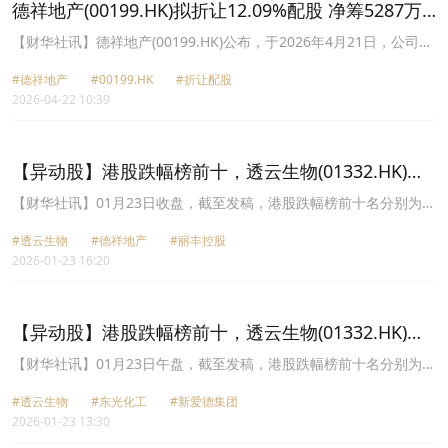
(00650.HK)涨幅6.02%。
德祥地产(00199.HK)拟折让12.09%配股 净筹5287万
港元
​【财华社讯】德祥地产(00199.HK)公布，于2026年4月21日，公司拟
配售最多6913.97万股，相当于完成后经配发及发行配售股份扩大后
#德祥地产
#00199.HK
#折让配股
的已发行股份总数约6.35%。每股配售价0.8港元，较股份于配售协议
2026-04-22 10:39
日期在联交所所报的收市价每股0.91港元折让约12.09%。所得款项
净额5287万港元，公司拟将约70%用于集团现有战略框架下的投资相
关计划，重点关注有关AI、运算基础设施、Web3相关技术应用及相
关行业资源的机会与项目；约30%将用于扩大及加强与集团持续业务
【异动股】港股跌幅榜前十，透云生物(01332.HK)跌
发展及战略计划相关的战略合作安排，并支持集团在关键海外市场的
61.15%，德祥地产(00199.HK)跌19.01%
业务发展及市场拓展。
【财华社讯】01月23日收盘，截至发稿，港股跌幅榜前十名分别为透
云生物(01332.HK)跌幅61.15%、德祥地产(00199.HK)跌幅19.01%、
#透云生物
#德祥地产
#丽丰控股
丽丰控股(01125.HK)跌幅18.18%、创联控股(旧)(02982.HK)跌幅
2026-01-23 16:20
18.03%、旭辉控股集团(00884.HK)跌幅16.67%、恒伟集团控股
(08219.HK)跌幅15.79%、中梁控股(02772.HK)跌幅14.71%、勋龙
(01930.HK)跌幅14.49%、奥威控股(01370.HK)跌幅14.29%、智欣集
团控股(02187.HK)跌幅14.29%。
【异动股】港股跌幅榜前十，透云生物(01332.HK)跌
58.46%，东光化工(01702.HK)跌34.21%
【财华社讯】01月23日午盘，截至发稿，港股跌幅榜前十名分别为透
云生物(01332.HK)跌幅58.46%、东光化工(01702.HK)跌幅34.21%、
#透云生物
#东光化工
#新爱德集团
新爱德集团(08412.HK)跌幅20.78%、德祥地产(00199.HK)跌幅
2026-01-23 13:30
20.42%、俊裕地基(01757.HK)跌幅19.16%、倍搏集团(08331.HK)跌
幅18.68%、创联控股(旧)(02982.HK)跌幅18.03%、恒伟集团控股