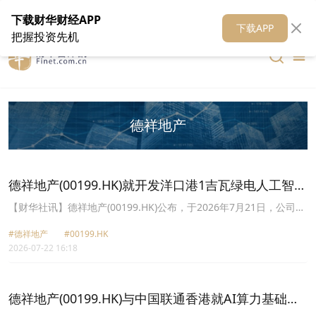
在线客服
关于我们
财华证券
公关
财华媒体矩阵
财华智库
下载财华财经APP
下载APP
把握投资先机
德祥地产
德祥地产(00199.HK)就开发洋口港1吉瓦绿电人工智能
算力中心订立战略合作备忘录
【财华社讯】德祥地产(00199.HK)公布，于2026年7月21日，公司与
江苏如东洋口港经济开发区管理委员会订立《洋口港绿色智算中心投
#德祥地产
#00199.HK
资与建设合作备忘录》。根据战略合作备忘录，双方拟利用洋口港经
2026-07-22 16:18
济开发区在港口资源、能源基础设施、产业发展潜力及绿色低碳发展
条件等方面的区位优势，在该地区开展绿色人工智能算力基础设施、
算力资源运营平台及相关配套产业的投资与建设战略合作。
德祥地产(00199.HK)与中国联通香港就AI算力基础设