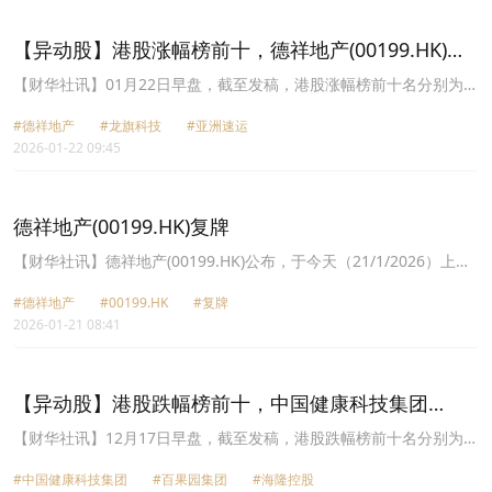
(08219.HK)跌幅16.54%、旭辉控股集团(00884.HK)跌幅15.69%、岁
宝百货(00312.HK)跌幅15.56%。
【异动股】港股涨幅榜前十，德祥地产(00199.HK)涨
13.33%，龙旗科技(09611.HK)涨13.29%
【财华社讯】01月22日早盘，截至发稿，港股涨幅榜前十名分别为德
祥地产(00199.HK)涨幅13.33%、龙旗科技(09611.HK)涨幅13.29%、
#德祥地产
#龙旗科技
#亚洲速运
亚洲速运(08620.HK)涨幅11.96%、细叶榕科技(08107.HK)涨幅
2026-01-22 09:45
11.79%、烯石电车新材料(06128.HK)涨幅9.09%、律齐文化
(00550.HK)涨幅8.87%、三爱健康集团(01889.HK)涨幅8.16%、兆易
创新(03986.HK)涨幅8.07%、丰盛控股(00607.HK)涨幅7.78%、十方
控股(01831.HK)涨幅7.55%。
德祥地产(00199.HK)复牌
【财华社讯】德祥地产(00199.HK)公布，于今天（21/1/2026）上午
九时正起恢复买卖。
#德祥地产
#00199.HK
#复牌
2026-01-21 08:41
【异动股】港股跌幅榜前十，中国健康科技集团
(01069.HK)跌9.09%，百果园集团(02411.HK)跌8.47%
【财华社讯】12月17日早盘，截至发稿，港股跌幅榜前十名分别为中
国健康科技集团(01069.HK)跌幅9.09%、百果园集团(02411.HK)跌幅
#中国健康科技集团
#百果园集团
#海隆控股
8.47%、海隆控股(01623.HK)跌幅7.61%、南方两倍做空