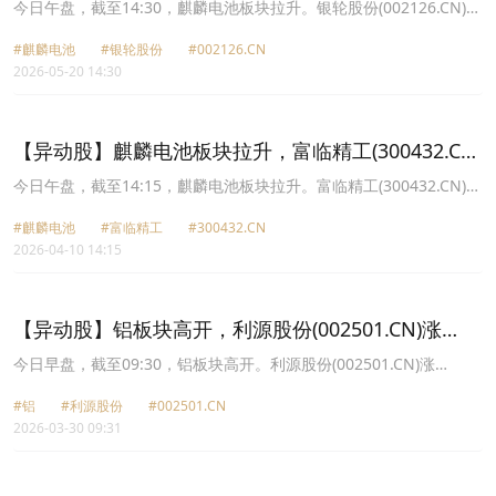
涨10.01%
今日午盘，截至14:30，麒麟电池板块拉升。银轮股份(002126.CN)涨
10.01%报58.15元，飞荣达(300602.CN)涨6.16%报41.9元，瑞泰新
#麒麟电池
#银轮股份
#002126.CN
材(301238.CN)涨5.80%报21.89元，科创新源(300731.CN)涨5.17%
2026-05-20 14:30
报94.65元，富临精工(300432.CN)涨4.09%报24.97元，银邦股份
(300337.CN)涨1.11%报13.63元。
【异动股】麒麟电池板块拉升，富临精工(300432.CN)
涨8.33%
今日午盘，截至14:15，麒麟电池板块拉升。富临精工(300432.CN)涨
8.33%报25.88元，宁德时代(300750.CN)涨6.63%报415.86元，科创
#麒麟电池
#富临精工
#300432.CN
新源(300731.CN)涨4.83%报69.43元，铭利达(301268.CN)涨4.15%
2026-04-10 14:15
报22.58元，瑞泰新材(301238.CN)涨3.80%报20.21元，银轮股份
(002126.CN)涨2.66%报45.89元，飞荣达(300602.CN)涨1.34%报
33.22元，银邦股份(300337.CN)涨0.64%报12.64元。
【异动股】铝板块高开，利源股份(002501.CN)涨
10.27%
今日早盘，截至09:30，铝板块高开。利源股份(002501.CN)涨
10.27%报2.04元，闽发铝业(002578.CN)涨10.08%报4.26元，怡球
#铝
#利源股份
#002501.CN
资源(601388.CN)涨10.06%报3.94元，常铝股份(002160.CN)涨
2026-03-30 09:31
10.02%报5.49元，天山铝业(002532.CN)涨9.99%报17.73元，银邦
股份(300337.CN)涨7.88%报13.14元，南山铝业(600219.CN)涨
6.44%报6.28元，神火股份(000933.CN)涨6.16%报32.4元。