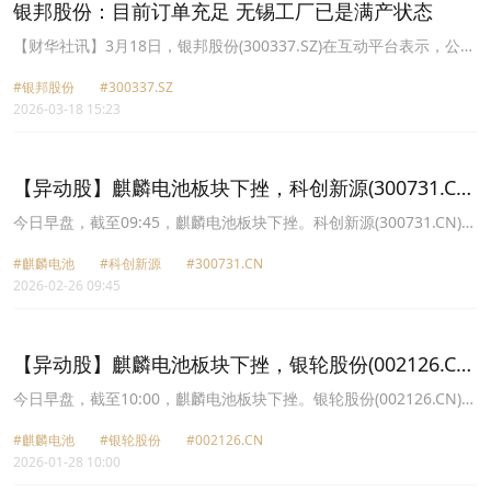
银邦股份：目前订单充足 无锡工厂已是满产状态
【财华社讯】3月18日，银邦股份(300337.SZ)在互动平台表示，公司
目前订单充足，无锡工厂已是满产状态。
#银邦股份
#300337.SZ
2026-03-18 15:23
【异动股】麒麟电池板块下挫，科创新源(300731.CN)
跌5.04%
今日早盘，截至09:45，麒麟电池板块下挫。科创新源(300731.CN)跌
5.04%报62.75元，宁德时代(300750.CN)跌3.87%报348.18元，飞荣
#麒麟电池
#科创新源
#300731.CN
达(300602.CN)跌2.89%报36.9元，富临精工(300432.CN)跌1.19%报
2026-02-26 09:45
18.3元，银邦股份(300337.CN)跌1.03%报14.48元，铭利达
(301268.CN)跌0.88%报23.54元，银轮股份(002126.CN)跌0.48%报
45.95元，瑞泰新材(301238.CN)跌0.37%报21.37元。
【异动股】麒麟电池板块下挫，银轮股份(002126.CN)
跌3.26%
今日早盘，截至10:00，麒麟电池板块下挫。银轮股份(002126.CN)跌
3.26%报38.33元，银邦股份(300337.CN)跌2.94%报15.85元，铭利
#麒麟电池
#银轮股份
#002126.CN
达(301268.CN)跌2.82%报20.01元，飞荣达(300602.CN)跌2.76%报
2026-01-28 10:00
34.52元，瑞泰新材(301238.CN)跌1.75%报21.32元，富临精工
(300432.CN)跌1.70%报17.93元，科创新源(300731.CN)跌1.59%报