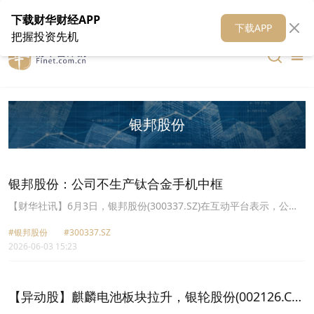
在线客服
关于我们
财华证券
公关
财华媒体矩阵
财华智库
下载财华财经APP
下载APP
把握投资先机
银邦股份
银邦股份：公司不生产钛合金手机中框
【财华社讯】6月3日，银邦股份(300337.SZ)在互动平台表示，公司
不生产钛合金手机中框。
#银邦股份
#300337.SZ
2026-06-03 15:23
【异动股】麒麟电池板块拉升，银轮股份(002126.CN)