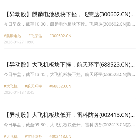
61.84元，宁德时代(300750.CN)跌1.21%报335.29元。
【异动股】麒麟电池板块下挫，飞荣达(300602.CN)跌
6.21%
今日早盘，截至10:00，麒麟电池板块下挫。飞荣达(300602.CN)跌
6.21%报33.53元，瑞泰新材(301238.CN)跌5.94%报20.73元，铭利
#麒麟电池
#飞荣达
#300602.CN
达(301268.CN)跌5.66%报19.68元，银邦股份(300337.CN)跌5.08%
2026-01-27 10:00
报15.87元，富临精工(300432.CN)跌3.95%报17.73元，科创新源
(300731.CN)跌3.80%报57.67元，银轮股份(002126.CN)跌2.96%报
38.3元，宁德时代(300750.CN)跌2.04%报335.06元。
【异动股】大飞机板块下挫，航天环宇(688523.CN)跌
12.77%
今日午盘，截至13:45，大飞机板块下挫。航天环宇(688523.CN)跌
12.77%报79.17元，广联航空(300900.CN)跌12.45%报38.87元，银
#大飞机
#航天环宇
#688523.CN
邦股份(300337.CN)跌11.01%报18.83元，航天软件(688562.CN)跌
2026-01-13 13:45
10.10%报26.7元，派克新材(605123.CN)跌10.00%报113.76元，宝
胜股份(600973.CN)跌10.00%报8.19元，航发科技(600391.CN)跌
9.99%报40.9元，再升科技(603601.CN)跌9.97%报13.18元。
【异动股】大飞机板块低开，雷科防务(002413.CN)跌
9.09%
今日早盘，截至09:30，大飞机板块低开。雷科防务(002413.CN)跌
9.09%报18.3元，银邦股份(300337.CN)跌7.23%报19.63元，航天环
#大飞机
#雷科防务
#002413.CN
宇(688523.CN)跌7.01%报84.4元，飞沃科技(301232.CN)跌6.98%报