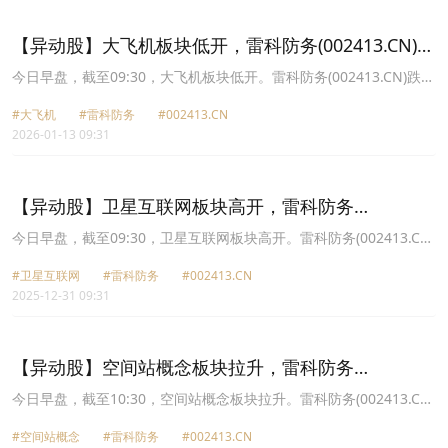
8.78%报21.2元，中国卫星(600118.CN)跌7.47%报107.95元。
【异动股】大飞机板块低开，雷科防务(002413.CN)跌
9.09%
今日早盘，截至09:30，大飞机板块低开。雷科防务(002413.CN)跌
9.09%报18.3元，银邦股份(300337.CN)跌7.23%报19.63元，航天环
#大飞机
#雷科防务
#002413.CN
宇(688523.CN)跌7.01%报84.4元，飞沃科技(301232.CN)跌6.98%报
2026-01-13 09:31
200.0元，铂力特(688333.CN)跌6.50%报131.15元，再升科技
(603601.CN)跌6.28%报13.72元，广联航空(300900.CN)跌6.26%报
41.62元，光威复材(300699.CN)跌5.68%报43.83元。
【异动股】卫星互联网板块高开，雷科防务
(002413.CN)涨9.99%
今日早盘，截至09:30，卫星互联网板块高开。雷科防务(002413.CN)
涨9.99%报12.55元，航宇微(300053.CN)涨8.57%报19.9元，信维通
#卫星互联网
#雷科防务
#002413.CN
信(300136.CN)涨7.49%报56.97元，科翔股份(300903.CN)涨6.04%
2025-12-31 09:31
报19.3元，航天发展(000547.CN)涨5.26%报31.59元，*ST铖昌
(001270.CN)涨5.01%报91.67元，中国卫星(600118.CN)涨4.73%报
90.4元，乾照光电(300102.CN)涨4.62%报24.91元。
【异动股】空间站概念板块拉升，雷科防务
(002413.CN)涨10.03%
今日早盘，截至10:30，空间站概念板块拉升。雷科防务(002413.CN)
涨10.03%报11.41元，华菱线缆(001208.CN)涨10.02%报24.38元，
#空间站概念
#雷科防务
#002413.CN
中国卫星(600118.CN)涨8.55%报95.52元，航天电子(600879.CN)涨