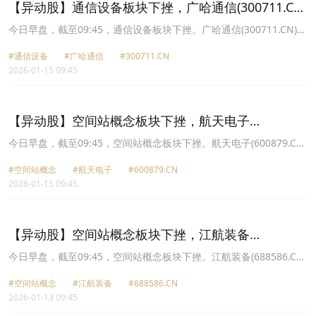
【异动股】通信设备板块下挫，广哈通信(300711.CN)
跌14.72%
今日早盘，截至09:45，通信设备板块下挫。广哈通信(300711.CN)跌
14.72%报29.83元，银河电子(002519.CN)跌10.03%报10.31元，烽
#通信设备
#广哈通信
#300711.CN
火通信(600498.CN)跌10.01%报43.07元，东方通信(600776.CN)跌
2026-01-15 09:45
10.00%报23.49元，通宇通讯(002792.CN)跌10.00%报56.67元，海
格通信(002465.CN)跌9.99%报23.96元，雷科防务(002413.CN)跌
9.99%报14.68元，长江通信(600345.CN)跌9.12%报35.76元。
【异动股】空间站概念板块下挫，航天电子
(600879.CN)跌9.98%
今日早盘，截至09:45，空间站概念板块下挫。航天电子(600879.CN)
跌9.98%报26.78元，雷科防务(002413.CN)跌9.93%报14.69元，天
#空间站概念
#航天电子
#600879.CN
奥电子(002935.CN)跌8.25%报24.02元，烽火电子(000561.CN)跌
2026-01-15 09:45
7.88%报12.62元，华力创通(300045.CN)跌7.44%报31.21元，中国
卫星(600118.CN)跌6.39%报111.12元，华菱线缆(001208.CN)跌
5.49%报24.94元，全信股份(300447.CN)跌5.47%报20.41元。
【异动股】空间站概念板块下挫，江航装备
(688586.CN)跌12.22%
今日早盘，截至09:45，空间站概念板块下挫。江航装备(688586.CN)
跌12.22%报15.94元，航天电子(600879.CN)跌10.01%报28.4元，航
#空间站概念
#江航装备
#688586.CN
天科技(000901.CN)跌10.00%报31.5元，雷科防务(002413.CN)跌
2026-01-13 09:45
9.99%报18.12元，华菱线缆(001208.CN)跌9.98%报27.95元，华力
创通(300045.CN)跌9.89%报33.72元，全信股份(300447.CN)跌