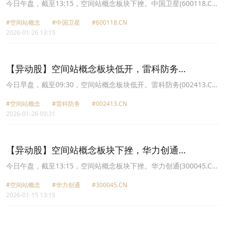
(600118.CN)跌9.98%
今日午盘，截至13:15，空间站概念板块下挫。中国卫星(600118.CN)
跌9.98%报98.03元，国机精工(002046.CN)跌9.01%报44.56元，雷
#空间站概念
#中国卫星
#600118.CN
科防务(002413.CN)跌8.87%报13.67元，航天科技(000901.CN)跌
2026-01-26 13:15
8.06%报25.55元，航天电子(600879.CN)跌7.60%报29.07元，永新
光学(603297.CN)跌7.50%报106.3元，东华测试(300354.CN)跌
7.01%报44.29元，北化股份(002246.CN)跌6.46%报21.72元。
【异动股】空间站概念板块低开，雷科防务
(002413.CN)跌6.47%
今日早盘，截至09:30，空间站概念板块低开。雷科防务(002413.CN)
跌6.47%报14.03元，航天电子(600879.CN)跌6.07%报29.55元，全
#空间站概念
#雷科防务
#002413.CN
信股份(300447.CN)跌4.76%报20.8元，中国卫星(600118.CN)跌
2026-01-26 09:31
4.50%报104.0元，国机精工(002046.CN)跌3.76%报47.13元，航天
科技(000901.CN)跌3.56%报26.8元，北化股份(002246.CN)跌3.53%
报22.4元，烽火电子(000561.CN)跌2.43%报12.83元。
【异动股】空间站概念板块下挫，华力创通
(300045.CN)跌10.5%
今日午盘，截至13:15，空间站概念板块下挫。华力创通(300045.CN)
跌10.50%报30.18元，天奥电子(002935.CN)跌10.01%报23.56元，
#空间站概念
#华力创通
#300045.CN
中国卫星(600118.CN)跌10.00%报106.83元，华菱线缆(001208.CN)
2026-01-15 13:15
跌10.00%报23.75元，雷科防务(002413.CN)跌9.99%报14.68元，航
天电子(600879.CN)跌9.98%报26.78元，烽火电子(000561.CN)跌
9.93%报12.34元，全信股份(300447.CN)跌6.25%报20.24元。