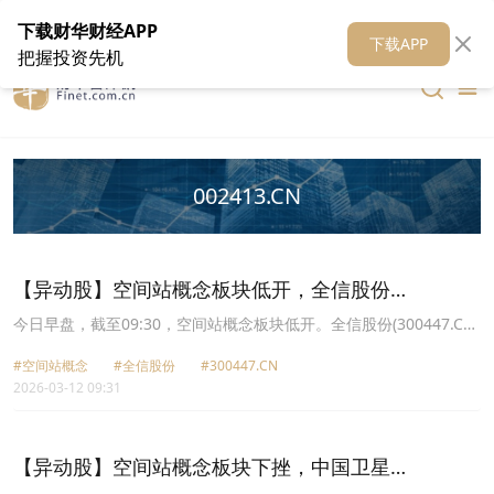
在线客服
关于我们
财华证券
公关
财华媒体矩阵
财华智库
下载财华财经APP
下载APP
把握投资先机
002413.CN
【异动股】空间站概念板块低开，全信股份
(300447.CN)跌2.16%
今日早盘，截至09:30，空间站概念板块低开。全信股份(300447.CN)
跌2.16%报21.31元，雷科防务(002413.CN)跌2.16%报14.94元，北
#空间站概念
#全信股份
#300447.CN
化股份(002246.CN)跌2.04%报24.03元，旋极信息(300324.CN)跌
2026-03-12 09:31
2.03%报5.32元，国机精工(002046.CN)跌1.85%报51.06元，华菱线
缆(001208.CN)跌1.75%报22.43元，泰林生物(300813.CN)跌1.52%
报26.59元，航天科技(000901.CN)跌1.48%报24.56元。
【异动股】空间站概念板块下挫，中国卫星