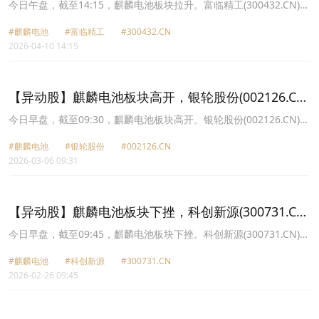
涨8.33%
今日午盘，截至14:15，麒麟电池板块拉升。富临精工(300432.CN)涨
8.33%报25.88元，宁德时代(300750.CN)涨6.63%报415.86元，科创
#麒麟电池
#富临精工
#300432.CN
新源(300731.CN)涨4.83%报69.43元，铭利达(301268.CN)涨4.15%
2026-04-10 14:15
报22.58元，瑞泰新材(301238.CN)涨3.80%报20.21元，银轮股份
(002126.CN)涨2.66%报45.89元，飞荣达(300602.CN)涨1.34%报
33.22元，银邦股份(300337.CN)涨0.64%报12.64元。
【异动股】麒麟电池板块高开，银轮股份(002126.CN)
涨6.08%
今日早盘，截至09:30，麒麟电池板块高开。银轮股份(002126.CN)涨
6.08%报54.4元，飞荣达(300602.CN)涨1.90%报38.15元，铭利达
#麒麟电池
#银轮股份
#002126.CN
(301268.CN)涨1.70%报22.69元，科创新源(300731.CN)涨1.58%报
2026-03-06 09:31
75.3元，富临精工(300432.CN)涨0.49%报16.53元。
【异动股】麒麟电池板块下挫，科创新源(300731.CN)
跌5.04%
今日早盘，截至09:45，麒麟电池板块下挫。科创新源(300731.CN)跌
5.04%报62.75元，宁德时代(300750.CN)跌3.87%报348.18元，飞荣
#麒麟电池
#科创新源
#300731.CN
达(300602.CN)跌2.89%报36.9元，富临精工(300432.CN)跌1.19%报
2026-02-26 09:45
18.3元，银邦股份(300337.CN)跌1.03%报14.48元，铭利达
(301268.CN)跌0.88%报23.54元，银轮股份(002126.CN)跌0.48%报
45.95元，瑞泰新材(301238.CN)跌0.37%报21.37元。