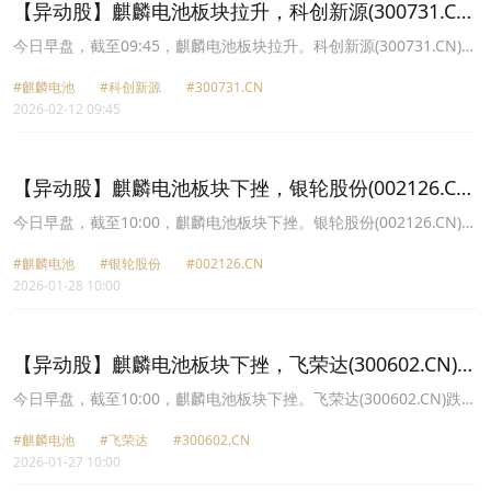
【异动股】麒麟电池板块拉升，科创新源(300731.CN)
涨11.36%
今日早盘，截至09:45，麒麟电池板块拉升。科创新源(300731.CN)涨
11.36%报68.41元，银轮股份(002126.CN)涨5.66%报48.56元，飞荣
#麒麟电池
#科创新源
#300731.CN
达(300602.CN)涨5.15%报36.16元，铭利达(301268.CN)涨2.28%报
2026-02-12 09:45
24.66元，宁德时代(300750.CN)涨1.48%报373.46元，富临精工
(300432.CN)涨0.39%报18.18元。
【异动股】麒麟电池板块下挫，银轮股份(002126.CN)
跌3.26%
今日早盘，截至10:00，麒麟电池板块下挫。银轮股份(002126.CN)跌
3.26%报38.33元，银邦股份(300337.CN)跌2.94%报15.85元，铭利
#麒麟电池
#银轮股份
#002126.CN
达(301268.CN)跌2.82%报20.01元，飞荣达(300602.CN)跌2.76%报
2026-01-28 10:00
34.52元，瑞泰新材(301238.CN)跌1.75%报21.32元，富临精工
(300432.CN)跌1.70%报17.93元，科创新源(300731.CN)跌1.59%报
61.84元，宁德时代(300750.CN)跌1.21%报335.29元。
【异动股】麒麟电池板块下挫，飞荣达(300602.CN)跌
6.21%
今日早盘，截至10:00，麒麟电池板块下挫。飞荣达(300602.CN)跌
6.21%报33.53元，瑞泰新材(301238.CN)跌5.94%报20.73元，铭利
#麒麟电池
#飞荣达
#300602.CN
达(301268.CN)跌5.66%报19.68元，银邦股份(300337.CN)跌5.08%
2026-01-27 10:00
报15.87元，富临精工(300432.CN)跌3.95%报17.73元，科创新源
(300731.CN)跌3.80%报57.67元，银轮股份(002126.CN)跌2.96%报