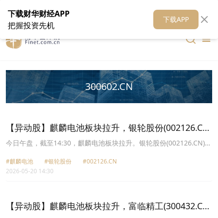
在线客服
关于我们
财华证券
公关
财华媒体矩阵
财华智库
下载财华财经APP
下载APP
把握投资先机
300602.CN
【异动股】麒麟电池板块拉升，银轮股份(002126.CN)
涨10.01%
今日午盘，截至14:30，麒麟电池板块拉升。银轮股份(002126.CN)涨
10.01%报58.15元，飞荣达(300602.CN)涨6.16%报41.9元，瑞泰新
#麒麟电池
#银轮股份
#002126.CN
材(301238.CN)涨5.80%报21.89元，科创新源(300731.CN)涨5.17%
2026-05-20 14:30
报94.65元，富临精工(300432.CN)涨4.09%报24.97元，银邦股份
(300337.CN)涨1.11%报13.63元。
【异动股】麒麟电池板块拉升，富临精工(300432.CN)