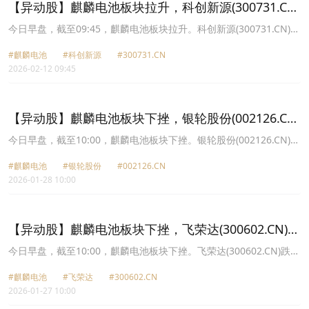
【异动股】麒麟电池板块拉升，科创新源(300731.CN)
涨11.36%
今日早盘，截至09:45，麒麟电池板块拉升。科创新源(300731.CN)涨
11.36%报68.41元，银轮股份(002126.CN)涨5.66%报48.56元，飞荣
#麒麟电池
#科创新源
#300731.CN
达(300602.CN)涨5.15%报36.16元，铭利达(301268.CN)涨2.28%报
2026-02-12 09:45
24.66元，宁德时代(300750.CN)涨1.48%报373.46元，富临精工
(300432.CN)涨0.39%报18.18元。
【异动股】麒麟电池板块下挫，银轮股份(002126.CN)
跌3.26%
今日早盘，截至10:00，麒麟电池板块下挫。银轮股份(002126.CN)跌
3.26%报38.33元，银邦股份(300337.CN)跌2.94%报15.85元，铭利
#麒麟电池
#银轮股份
#002126.CN
达(301268.CN)跌2.82%报20.01元，飞荣达(300602.CN)跌2.76%报
2026-01-28 10:00
34.52元，瑞泰新材(301238.CN)跌1.75%报21.32元，富临精工
(300432.CN)跌1.70%报17.93元，科创新源(300731.CN)跌1.59%报
61.84元，宁德时代(300750.CN)跌1.21%报335.29元。
【异动股】麒麟电池板块下挫，飞荣达(300602.CN)跌
6.21%
今日早盘，截至10:00，麒麟电池板块下挫。飞荣达(300602.CN)跌
6.21%报33.53元，瑞泰新材(301238.CN)跌5.94%报20.73元，铭利
#麒麟电池
#飞荣达
#300602.CN
达(301268.CN)跌5.66%报19.68元，银邦股份(300337.CN)跌5.08%
2026-01-27 10:00
报15.87元，富临精工(300432.CN)跌3.95%报17.73元，科创新源
(300731.CN)跌3.80%报57.67元，银轮股份(002126.CN)跌2.96%报