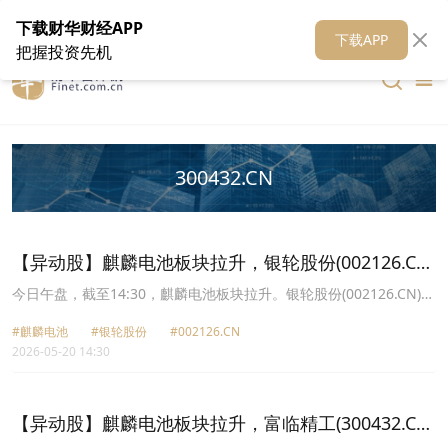
在线客服
关于我们
财华证券
公关
财华媒体矩阵
财华智库
下载财华财经APP
下载APP
把握投资先机
300432.CN
【异动股】麒麟电池板块拉升，银轮股份(002126.CN)
涨10.01%
今日午盘，截至14:30，麒麟电池板块拉升。银轮股份(002126.CN)涨
10.01%报58.15元，飞荣达(300602.CN)涨6.16%报41.9元，瑞泰新
#麒麟电池
#银轮股份
#002126.CN
材(301238.CN)涨5.80%报21.89元，科创新源(300731.CN)涨5.17%
2026-05-20 14:30
报94.65元，富临精工(300432.CN)涨4.09%报24.97元，银邦股份
(300337.CN)涨1.11%报13.63元。
【异动股】麒麟电池板块拉升，富临精工(300432.CN)