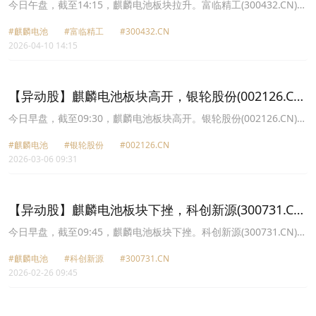
涨8.33%
今日午盘，截至14:15，麒麟电池板块拉升。富临精工(300432.CN)涨
8.33%报25.88元，宁德时代(300750.CN)涨6.63%报415.86元，科创
#麒麟电池
#富临精工
#300432.CN
新源(300731.CN)涨4.83%报69.43元，铭利达(301268.CN)涨4.15%
2026-04-10 14:15
报22.58元，瑞泰新材(301238.CN)涨3.80%报20.21元，银轮股份
(002126.CN)涨2.66%报45.89元，飞荣达(300602.CN)涨1.34%报
33.22元，银邦股份(300337.CN)涨0.64%报12.64元。
【异动股】麒麟电池板块高开，银轮股份(002126.CN)
涨6.08%
今日早盘，截至09:30，麒麟电池板块高开。银轮股份(002126.CN)涨
6.08%报54.4元，飞荣达(300602.CN)涨1.90%报38.15元，铭利达
#麒麟电池
#银轮股份
#002126.CN
(301268.CN)涨1.70%报22.69元，科创新源(300731.CN)涨1.58%报
2026-03-06 09:31
75.3元，富临精工(300432.CN)涨0.49%报16.53元。
【异动股】麒麟电池板块下挫，科创新源(300731.CN)
跌5.04%
今日早盘，截至09:45，麒麟电池板块下挫。科创新源(300731.CN)跌
5.04%报62.75元，宁德时代(300750.CN)跌3.87%报348.18元，飞荣
#麒麟电池
#科创新源
#300731.CN
达(300602.CN)跌2.89%报36.9元，富临精工(300432.CN)跌1.19%报
2026-02-26 09:45
18.3元，银邦股份(300337.CN)跌1.03%报14.48元，铭利达
(301268.CN)跌0.88%报23.54元，银轮股份(002126.CN)跌0.48%报
45.95元，瑞泰新材(301238.CN)跌0.37%报21.37元。