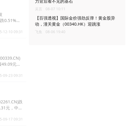
力背后看不见的基石
吴言
08-07 10:11
技
【百强透视】国际金价强劲反弹！黄金股异
)跌0.51%报
动，潼关黄金（00340.HK）迎跳涨
5-12-10 09:31
飞鱼
08-06 19:40
339.CN)
报49.09元，
5-09-23 09:31
261.CN)跌
54.31元，中国
5-09-17 09:31