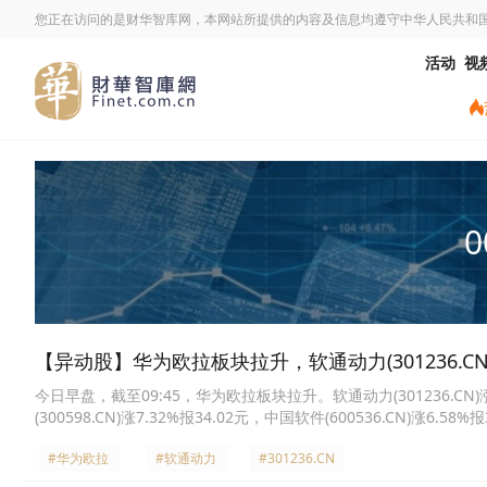
您正在访问的是财华智库网，本网站所提供的内容及信息均遵守中华人民共和
活动
视
0
【异动股】华为欧拉板块拉升，软通动力(301236.CN)
今日早盘，截至09:45，华为欧拉板块拉升。软通动力(301236.CN)涨20
(300598.CN)涨7.32%报34.02元，中国软件(600536.CN)涨6.58%
报32.87元，普元信息(688118.CN)涨4.23%报23.88元，拓维信息(00
#华为欧拉
#软通动力
#301236.CN