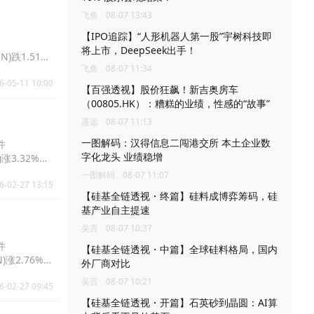
飞鱼
08-07 13:43
【IPO追踪】“人形机器人第一股”宇树科技即
将上市，DeepSeek出手！
N)跌1.51%
飞鱼
08-07 11:34
6-05-11 10:00
【百强透视】股价狂飙！新吉奥房车
（00805.HK）：糟糕的业绩，性感的“故事”
遥远
08-07 11:13
一图解码：汉得信息二闯港交所 本土企业数
件
字化龙头 业绩稳增
)涨3.32%报
一图解码
08-07 11:07
6-02-27 13:15
【硅基全链透视・终篇】硅料成博弈筹码，硅
基产业自主提速
吴言
08-07 10:37
件
【硅基全链透视・中篇】全球硅料格局，国内
N)涨2.76%报
外厂商对比
吴言
08-07 10:21
6-02-27 09:45
【硅基全链透视・开篇】石英砂到晶圆：AI算