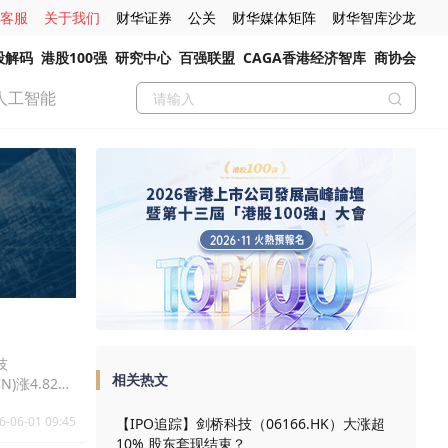
客服
关于我们
财华证券
公关
财华媒体矩阵
财华智库沙龙
股解码
港股100强
研究中心
百强联盟
CAGA香港经济智库
商协会
人工智能
技
相关热文
N)涨4.82%
6-06-01 09:45
【IPO追踪】剑桥科技（06166.HK）大涨超
10% 股东套现结束？