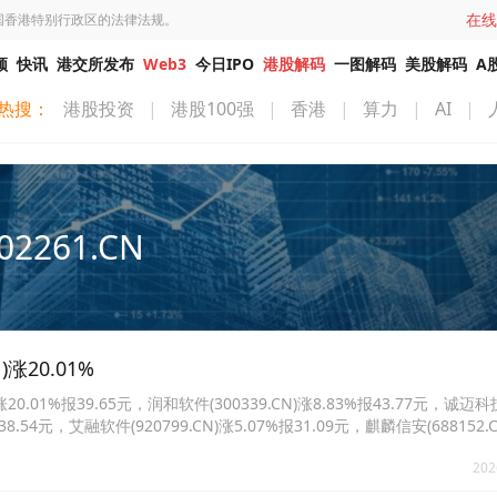
在线
国香港特别行政区的法律法规。
频
快讯
港交所发布
Web3
今日IPO
港股解码
一图解码
美股解码
A
热搜：
港股投资
|
港股100强
|
香港
|
算力
|
AI
|
02261.CN
涨20.01%
.01%报39.65元，润和软件(300339.CN)涨8.83%报43.77元，诚迈科
报38.54元，艾融软件(920799.CN)涨5.07%报31.09元，麒麟信安(688152.C
2261.CN)涨3.00%报30.57元。
202